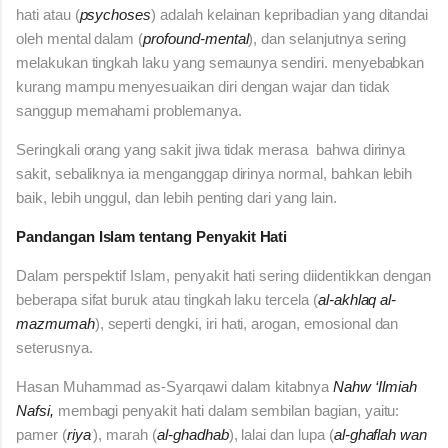
hati atau (
psychoses
) adalah kelainan kepribadian yang ditandai
oleh mental dalam (
profound-mental
),
dan selanjutnya
sering
melakukan tingkah laku yang semaunya sendiri.
menyebabkan
kurang mampu menyesuaikan diri dengan wajar dan tidak
sanggup memahami problemanya.
Seringkali orang yang sakit jiwa tidak merasa bahwa dirinya
sakit, sebaliknya ia menganggap dirinya normal, bahkan lebih
baik, lebih unggul, dan lebih penting dari yang lain.
Pandangan Islam tentang Penyakit Hati
Dalam perspektif Islam, penyakit hati sering diidentikkan dengan
beberapa sifat buruk atau tingkah laku tercela (
al-akhlaq al-
mazmumah
), seperti dengki, iri hati, arogan, emosional dan
seterusnya.
Hasan Muhammad as-Syarqawi dalam kitabnya
Nahw ‘Ilmiah
Nafsi,
membagi penyakit hati dalam sembilan bagian, yaitu:
pamer (
riya’
), marah (
al-ghadhab
), lalai dan lupa (
al-ghaflah wan