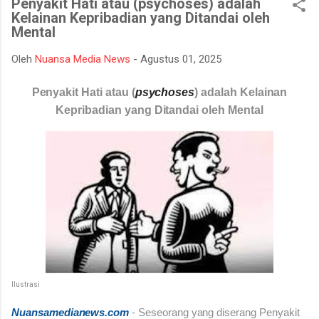
Penyakit Hati atau (psychoses) adalah
mempertahankan integritasnya karena tidak tahan terhadap
Kelainan Kepribadian yang Ditandai oleh
ujian kehidupan. Ketika berhadapan dengan godaan bertekuk
Mental
lutut merelakan integritasnya hancur. Padahal telah
dipertahankan sekian lama, dan banyak orang menilainya
Oleh
Nuansa Media News
-
Agustus 01, 2025
sebagai orang bersih atau baik. Seorang muslim, iman
merupakan landasan penting dalam menjalankan kehidupan.
Penyakit Hati atau (
psychoses
) adalah Kelainan
Orang beriman selalu bisa menghadapi semua keadaan, ketika
Kepribadian yang Ditandai oleh Mental
ditimpa kebahagiaan ...
Ilustrasi
Nuansamedianews.com
- Seseorang yang diserang
Penyakit