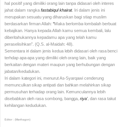
hal positif yang dimiliki orang lain tanpa didasari oleh interes
jahat dalam rangka
fastabiqul khairat
. Iri dalam jenis ini
merupakan sesuatu yang diharuskan bagi stiap muslim
berdasarkan firman Allah:
“
Maka berlomba-lombalah berbuat
kebajikan. Hanya kepada Allah kamu semua kembali, lalu
diberitahukannya kepadamu apa yang telah kamu
peraselisihkan”. (Q.S. al-Maidah: 48).
Sementara iri dalam jenis kedua lebih didasari oleh rasa benci
terhdap apa-apa yang dimiliki oleh orang lain, baik yang
berkaitan dengan materi maupun yang berhubungan dengan
jabatan/kedudukan.
Iri dalam kategori ini, menurut As-Syarqawi cenderung
memunculkan sikap antipati dan bahkan melahirkan sikap
permusuhan terhadap orang lain. Kemunculannya lebih
disebabkan oleh rasa sombong, bangga,
riya’
, dan rasa takut
kehilangan kedudukan.
Editor : (Marthagon)