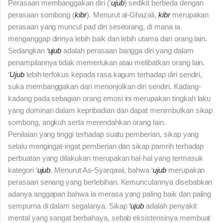
Perasaan membanggakan diri (‘
u
jub
) sedikit berbeda dengan
perasaan sombong (
kibr
). Menurut al-Ghazali,
kibr
merupakan
perasaan yang muncul pad diri seseorang, di mana ia
menganggap dirinya lebih baik dan lebih utama dari orang lain.
Sedangkan
‘ujub
adalah perasaan bangga diri yang dalam
penampilannya tidak memerlukan atau melibatkan orang lain.
‘
Ujub
lebih terfokus kepada rasa kagum terhadap diri sendiri,
suka membanggakan dan menonjolkan diri sendiri. Kadang-
kadang pada sebagian orang emosi ini merupakan tingkah laku
yang dominan dalam kepribadian dan dapat menimbulkan sikap
sombong, angkuh serta merendahkan orang lain.
Penilaian yang tinggi terhadap suatu pemberian, sikap yang
selalu mengingat-ingat pemberian dan sikap pamrih terhadap
perbuatan yang dilakukan merupakan hal-hal yang termasuk
kategori ‘
ujub
. Menurut As-Syarqawi,
bahwa ‘
ujub
merupakan
perasaan senang yang berlebihan. Kemunculannya disebabkan
adanya anggapan bahwa ia merasa yang paling baik dan paling
sempurna di dalam segalanya. Sikap
‘ujub
adalah penyakit
mental yang sangat berbahaya, sebab eksistensinya membuat