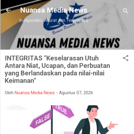
Langsung ke konten utama
Nuansa Media News
Independen, Akurat dan Terpercaya
BERANDA
INTEGRITAS "Keselarasan Utuh
Antara Niat, Ucapan, dan Perbuatan
yang Berlandaskan pada nilai-nilai
Keimanan"
Oleh
Nuansa Media News
-
Agustus 07, 2026