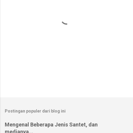
t
a
r
Postingan populer dari blog ini
Mengenal Beberapa Jenis Santet, dan
medianya...