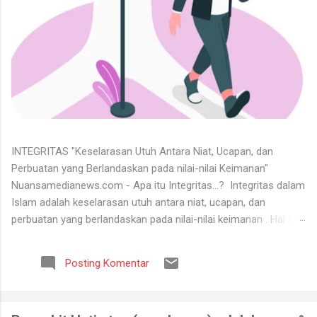
INTEGRITAS "Keselarasan Utuh Antara Niat, Ucapan, dan
Perbuatan yang Berlandaskan pada nilai-nilai Keimanan"
Nuansamedianews.com - Apa itu Integritas...? Integritas dalam
Islam adalah keselarasan utuh antara niat, ucapan, dan
perbuatan yang berlandaskan pada nilai-nilai keimanan . Hal ini
merupakan cerminan dari akhlak mulia ( akhlaq al-karimah ) di
mana seseorang hidup secara konsisten di jalan Allah,
Posting Komentar
menjunjung tinggi kejujuran, serta dapat dipercaya dalam setiap
perkataan dan tugas yang diemban. Untuk menerima keadaan
hidup itu tidaklah mudah. Banyak orang tidak bisa