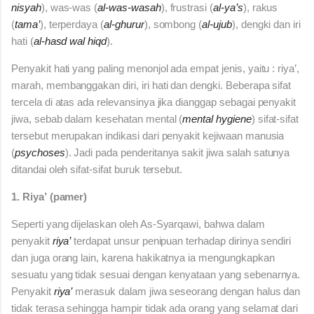
nisyah
), was-was (
al-was-wasah
), frustrasi (
al-ya’s
), rakus
(
tama’
), terperdaya (
al-ghurur
), sombong (
al-ujub
), dengki dan iri
hati (
al-hasd wal hiqd
).
Penyakit hati yang paling menonjol ada empat jenis, yaitu : riya’,
marah, membanggakan diri, iri hati dan dengki. Beberapa sifat
tercela di atas ada relevansinya jika dianggap sebagai penyakit
jiwa, sebab dalam kesehatan mental (
mental hygiene
) sifat-sifat
tersebut merupakan indikasi dari penyakit kejiwaan manusia
(
psychoses
). Jadi pada penderitanya sakit jiwa salah satunya
ditandai oleh sifat-sifat buruk tersebut.
1. Riya’
(pamer)
Seperti yang dijelaskan oleh As-Syarqawi,
bahwa dalam
penyakit
riya’
terdapat unsur penipuan terhadap dirinya sendiri
dan juga orang lain, karena hakikatnya ia mengungkapkan
sesuatu yang tidak sesuai dengan kenyataan yang sebenarnya.
Penyakit
riya’
merasuk dalam jiwa seseorang dengan halus dan
tidak terasa sehingga hampir tidak ada orang yang selamat dari