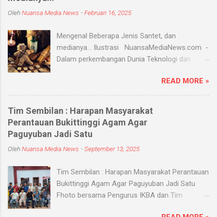
Oleh
Nuansa Media News
-
Februari 16, 2025
Mengenal Beberapa Jenis Santet, dan
medianya... Ilustrasi NuansaMediaNews.com -
Dalam perkembangan Dunia Teknologi dan
Modern, Santet merupakan ilmu supranatural
READ MORE »
yang hingga saat ini masih ada dan berkembang
di masyarakat. Menurut Kamus Besar Bahasa
Indonesia (KBBI) santet berarti sihir, menyihir.
Tim Sembilan : Harapan Masyarakat
Ilmu Santet merupakan aliran ilmu hitam yang
Perantauan Bukittinggi Agam Agar
digunakan untuk mengendalikan alam seperti
Paguyuban Jadi Satu
objek atau kejadian dengan kekuatan
Oleh
Nuansa Media News
-
September 13, 2025
supranatural dari paranormal. Biasanya, santet
melibatkan jin dan kaum sebangsanya untuk
Tim Sembilan : Harapan Masyarakat Perantauan
membahayakan orang lain. Banyak medium
Bukittinggi Agam Agar Paguyuban Jadi Satu
yang digunakan oleh paranormal untuk
Fhoto bersama Pengurus IKBA dan Tim
menyantet seseorang, diantaranya boneka,
Sembilan Pekanbaru - Nuansamedianews -
dupa, kembang, paku, rambut dan masih banyak