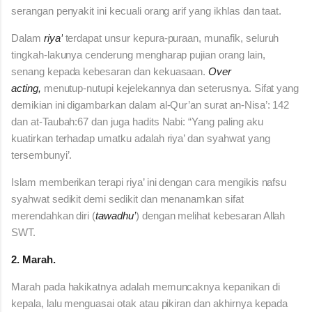
serangan penyakit ini kecuali orang arif yang ikhlas dan taat.
Dalam
riya’
terdapat unsur kepura-puraan, munafik, seluruh
tingkah-lakunya cenderung mengharap pujian orang lain,
senang kepada kebesaran dan kekuasaan.
Over
acting,
menutup-nutupi kejelekannya dan seterusnya. Sifat yang
demikian ini digambarkan dalam al-Qur’an surat an-Nisa’: 142
dan at-Taubah:67 dan juga hadits Nabi: “Yang paling aku
kuatirkan terhadap umatku adalah riya’ dan syahwat yang
tersembunyi’.
Islam memberikan terapi riya’ ini dengan cara mengikis nafsu
syahwat sedikit demi sedikit dan menanamkan sifat
merendahkan diri (
tawadhu’
) dengan melihat kebesaran Allah
SWT.
2. Marah.
Marah pada hakikatnya adalah memuncaknya kepanikan di
kepala, lalu menguasai otak atau pikiran dan akhirnya kepada