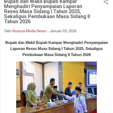
Bupati dan Wakil Bupati Kampar
mempertahankan integritasnya karena tidak tahan terhadap
Menghadiri Penyampaian Laporan
ujian kehidupan. Ketika berhadapan dengan godaan bertekuk
Reses Masa Sidang I Tahun 2025,
lutut merelakan integritasnya hancur. Padahal telah
Sekaligus Pembukaan Masa Sidang II
dipertahankan sekian lama, dan banyak orang menilainya
Tahun 2026
sebagai orang bersih atau baik. Seorang muslim, iman
Oleh
Nuansa Media News
-
Januari 05, 2026
merupakan landasan penting dalam menjalankan kehidupan.
Orang beriman selalu bisa menghadapi semua keadaan, ketika
Bupati dan Wakil Bupati Kampar Menghadiri Penyampaian
ditimpa kebahagiaan ...
Laporan Reses Masa Sidang I Tahun 2025,
Sekaligus
Pembukaan Masa Sidang II Tahun 2026