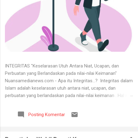
INTEGRITAS "Keselarasan Utuh Antara Niat, Ucapan, dan
Perbuatan yang Berlandaskan pada nilai-nilai Keimanan"
Nuansamedianews.com - Apa itu Integritas...? Integritas dalam
Islam adalah keselarasan utuh antara niat, ucapan, dan
perbuatan yang berlandaskan pada nilai-nilai keimanan . Hal ini
merupakan cerminan dari akhlak mulia ( akhlaq al-karimah ) di
mana seseorang hidup secara konsisten di jalan Allah,
Posting Komentar
menjunjung tinggi kejujuran, serta dapat dipercaya dalam setiap
perkataan dan tugas yang diemban. Untuk menerima keadaan
hidup itu tidaklah mudah. Banyak orang tidak bisa