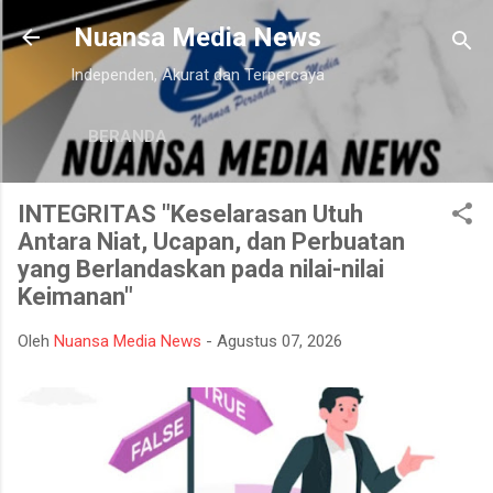
Langsung ke konten utama
Nuansa Media News
Independen, Akurat dan Terpercaya
BERANDA
INTEGRITAS "Keselarasan Utuh
Antara Niat, Ucapan, dan Perbuatan
yang Berlandaskan pada nilai-nilai
Keimanan"
Oleh
Nuansa Media News
-
Agustus 07, 2026