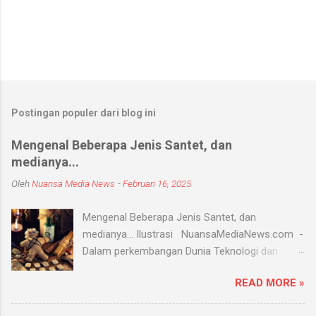
Postingan populer dari blog ini
Mengenal Beberapa Jenis Santet, dan
medianya...
Oleh
Nuansa Media News
-
Februari 16, 2025
Mengenal Beberapa Jenis Santet, dan
medianya... Ilustrasi NuansaMediaNews.com -
Dalam perkembangan Dunia Teknologi dan
Modern, Santet merupakan ilmu supranatural
READ MORE »
yang hingga saat ini masih ada dan berkembang
di masyarakat. Menurut Kamus Besar Bahasa