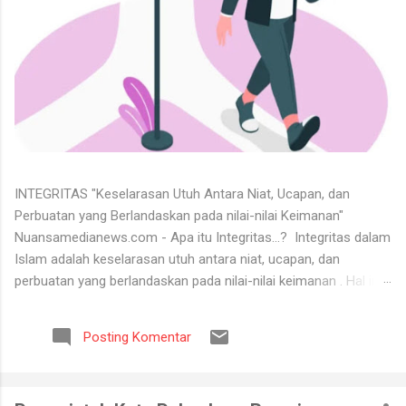
INTEGRITAS "Keselarasan Utuh Antara Niat, Ucapan, dan
Perbuatan yang Berlandaskan pada nilai-nilai Keimanan"
Nuansamedianews.com - Apa itu Integritas...? Integritas dalam
Islam adalah keselarasan utuh antara niat, ucapan, dan
perbuatan yang berlandaskan pada nilai-nilai keimanan . Hal ini
merupakan cerminan dari akhlak mulia ( akhlaq al-karimah ) di
mana seseorang hidup secara konsisten di jalan Allah,
Posting Komentar
menjunjung tinggi kejujuran, serta dapat dipercaya dalam setiap
perkataan dan tugas yang diemban. Untuk menerima keadaan
hidup itu tidaklah mudah. Banyak orang tidak bisa