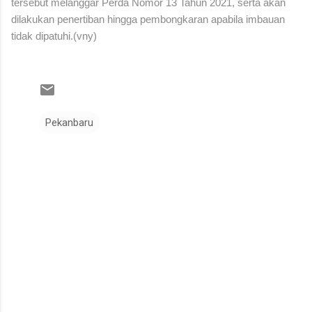
tersebut melanggar Perda Nomor 13 Tahun 2021, serta akan
dilakukan penertiban hingga pembongkaran apabila imbauan
tidak dipatuhi.(vny)
Pekanbaru
K
o
m
e
n
t
a
r