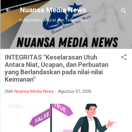
Langsung ke konten utama
Nuansa Media News
Independen, Akurat dan Terpercaya
BERANDA
INTEGRITAS "Keselarasan Utuh
Antara Niat, Ucapan, dan Perbuatan
yang Berlandaskan pada nilai-nilai
Keimanan"
Oleh
Nuansa Media News
-
Agustus 07, 2026