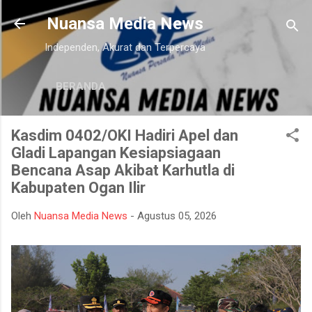
Langsung ke konten utama
Nuansa Media News
Independen, Akurat dan Terpercaya
BERANDA
Kasdim 0402/OKI Hadiri Apel dan
Gladi Lapangan Kesiapsiagaan
Bencana Asap Akibat Karhutla di
Kabupaten Ogan Ilir
Oleh
Nuansa Media News
-
Agustus 05, 2026