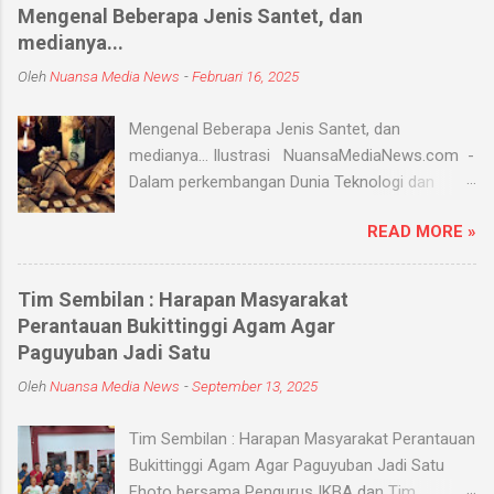
Mengenal Beberapa Jenis Santet, dan
medianya...
Oleh
Nuansa Media News
-
Februari 16, 2025
Mengenal Beberapa Jenis Santet, dan
medianya... Ilustrasi NuansaMediaNews.com -
Dalam perkembangan Dunia Teknologi dan
Modern, Santet merupakan ilmu supranatural
READ MORE »
yang hingga saat ini masih ada dan berkembang
di masyarakat. Menurut Kamus Besar Bahasa
Indonesia (KBBI) santet berarti sihir, menyihir.
Tim Sembilan : Harapan Masyarakat
Ilmu Santet merupakan aliran ilmu hitam yang
Perantauan Bukittinggi Agam Agar
digunakan untuk mengendalikan alam seperti
Paguyuban Jadi Satu
objek atau kejadian dengan kekuatan
Oleh
Nuansa Media News
-
September 13, 2025
supranatural dari paranormal. Biasanya, santet
melibatkan jin dan kaum sebangsanya untuk
Tim Sembilan : Harapan Masyarakat Perantauan
membahayakan orang lain. Banyak medium
Bukittinggi Agam Agar Paguyuban Jadi Satu
yang digunakan oleh paranormal untuk
Fhoto bersama Pengurus IKBA dan Tim