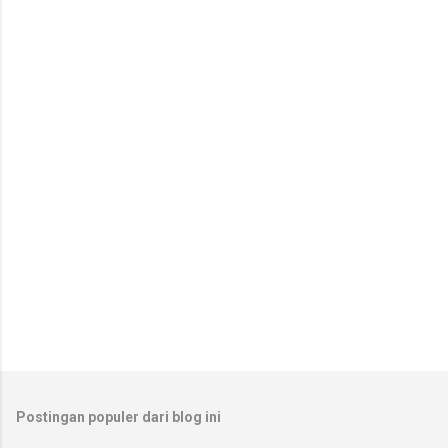
n
t
a
r
Postingan populer dari blog ini