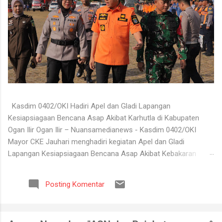
Kasdim 0402/OKI Hadiri Apel dan Gladi Lapangan
Kesiapsiagaan Bencana Asap Akibat Karhutla di Kabupaten
Ogan Ilir Ogan Ilir – Nuansamedianews - Kasdim 0402/OKI
Mayor CKE Jauhari menghadiri kegiatan Apel dan Gladi
Lapangan Kesiapsiagaan Bencana Asap Akibat Kebakaran
Hutan dan Lahan (Karhutla) Kabupaten Ogan Ilir Tahun 2026
yang digelar di Lapangan Upacara Komplek Perkantoran
Posting Komentar
Terpadu (KPT) Tanjung Senai, Kabupaten Ogan Ilir, Selasa
(4/8/2026). Kegiatan tersebut dilaksanakan sebagai bentuk
kesiapan seluruh unsur terkait dalam menghadapi potensi