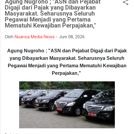
Agung Nugroho ; "ASN dan Pejabat
bencana asap akibat kebakaran hutan dan lahan yang kerap
Digaji dari Pajak yang Dibayarkan
terjadi pada musim kemarau. Apel dan gladi lapangan diikuti
Masyarakat. Seharusnya Seluruh
oleh unsur TNI, Polri, BPBD, Manggala Agni, Dinas Pemadam
Pegawai Menjadi yang Pertama
Kebakaran, instansi pemerintah daerah, relawan, serta berbagai
Mematuhi Kewajiban Perpajakan,"
elemen masyarakat. Melalui kegiatan ini, seluruh peserta
Oleh
Nuansa Media News
-
Juni 08, 2026
mendapatkan gambaran mengenai mekanisme penanganan
Karhutla, mulai dari koordinasi antarinstansi, pengerahan
Agung Nugroho ; "ASN dan Pejabat Digaji dari Pajak
personel dan peralatan, hingga simulasi pe...
yang Dibayarkan Masyarakat. Seharusnya Seluruh
Pegawai Menjadi yang Pertama Mematuhi Kewajiban
Perpajakan,"