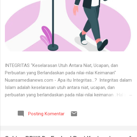
INTEGRITAS "Keselarasan Utuh Antara Niat, Ucapan, dan
Perbuatan yang Berlandaskan pada nilai-nilai Keimanan"
Nuansamedianews.com - Apa itu Integritas...? Integritas dalam
Islam adalah keselarasan utuh antara niat, ucapan, dan
perbuatan yang berlandaskan pada nilai-nilai keimanan . Hal ini
merupakan cerminan dari akhlak mulia ( akhlaq al-karimah ) di
mana seseorang hidup secara konsisten di jalan Allah,
Posting Komentar
menjunjung tinggi kejujuran, serta dapat dipercaya dalam setiap
perkataan dan tugas yang diemban. Untuk menerima keadaan
hidup itu tidaklah mudah. Banyak orang tidak bisa