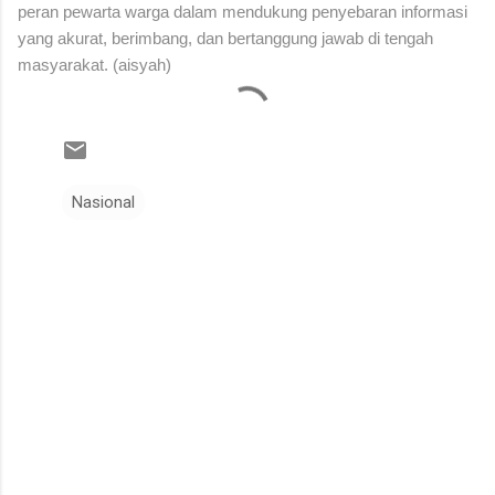
peran pewarta warga dalam mendukung penyebaran informasi
yang akurat, berimbang, dan bertanggung jawab di tengah
masyarakat. (aisyah)
Nasional
K
o
m
e
n
t
a
r