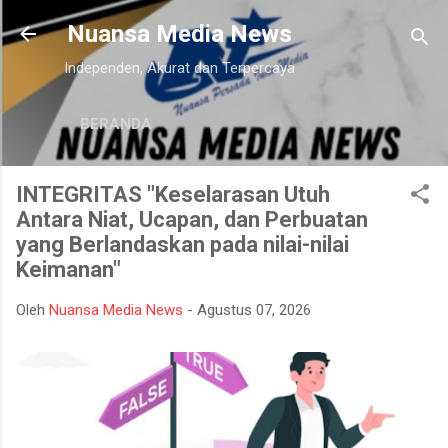
Langsung ke konten utama
Nuansa Media News
Independen, Akurat dan Terpercaya
BERANDA
INTEGRITAS "Keselarasan Utuh
Antara Niat, Ucapan, dan Perbuatan
yang Berlandaskan pada nilai-nilai
Keimanan"
Oleh
Nuansa Media News
-
Agustus 07, 2026