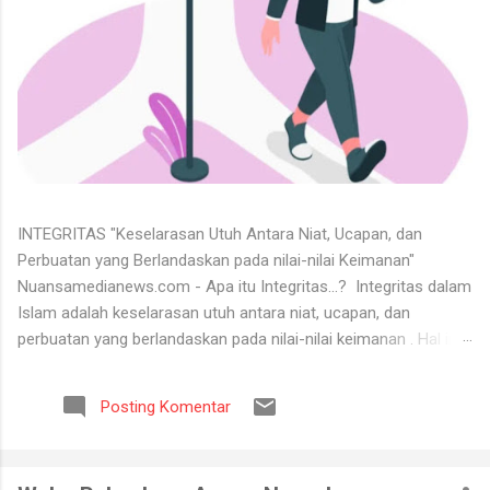
INTEGRITAS "Keselarasan Utuh Antara Niat, Ucapan, dan
Perbuatan yang Berlandaskan pada nilai-nilai Keimanan"
Nuansamedianews.com - Apa itu Integritas...? Integritas dalam
Islam adalah keselarasan utuh antara niat, ucapan, dan
perbuatan yang berlandaskan pada nilai-nilai keimanan . Hal ini
merupakan cerminan dari akhlak mulia ( akhlaq al-karimah ) di
mana seseorang hidup secara konsisten di jalan Allah,
Posting Komentar
menjunjung tinggi kejujuran, serta dapat dipercaya dalam setiap
perkataan dan tugas yang diemban. Untuk menerima keadaan
hidup itu tidaklah mudah. Banyak orang tidak bisa