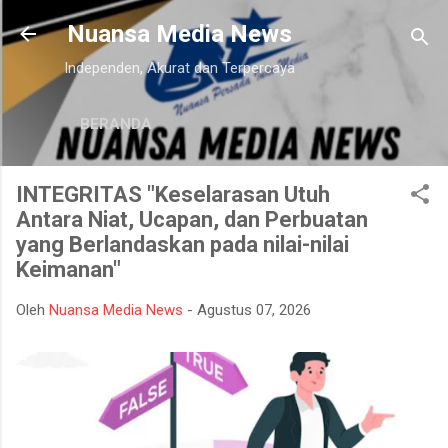
Langsung ke konten utama
Nuansa Media News
Independen, Akurat dan Terpercaya
BERANDA
INTEGRITAS "Keselarasan Utuh
Antara Niat, Ucapan, dan Perbuatan
yang Berlandaskan pada nilai-nilai
Keimanan"
Oleh
Nuansa Media News
-
Agustus 07, 2026