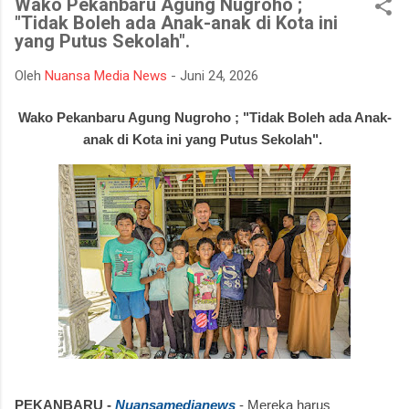
Wako Pekanbaru Agung Nugroho ;
mempertahankan integritasnya karena tidak tahan terhadap
"Tidak Boleh ada Anak-anak di Kota ini
ujian kehidupan. Ketika berhadapan dengan godaan bertekuk
yang Putus Sekolah".
lutut merelakan integritasnya hancur. Padahal telah
dipertahankan sekian lama, dan banyak orang menilainya
Oleh
Nuansa Media News
-
Juni 24, 2026
sebagai orang bersih atau baik. Seorang muslim, iman
merupakan landasan penting dalam menjalankan kehidupan.
Wako Pekanbaru Agung Nugroho ; "Tidak Boleh ada Anak-
Orang beriman selalu bisa menghadapi semua keadaan, ketika
anak di Kota ini yang Putus Sekolah".
ditimpa kebahagiaan ...
PEKANBARU -
Nuansamedianews
-
Mereka harus