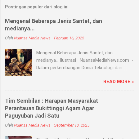
Postingan populer dari blog ini
Mengenal Beberapa Jenis Santet, dan
medianya...
Oleh
Nuansa Media News
-
Februari 16, 2025
Mengenal Beberapa Jenis Santet, dan
medianya... Ilustrasi NuansaMediaNews.com -
Dalam perkembangan Dunia Teknologi dan
Modern, Santet merupakan ilmu supranatural
READ MORE »
yang hingga saat ini masih ada dan berkembang
di masyarakat. Menurut Kamus Besar Bahasa
Indonesia (KBBI) santet berarti sihir, menyihir.
Tim Sembilan : Harapan Masyarakat
Ilmu Santet merupakan aliran ilmu hitam yang
Perantauan Bukittinggi Agam Agar
digunakan untuk mengendalikan alam seperti
Paguyuban Jadi Satu
objek atau kejadian dengan kekuatan
Oleh
Nuansa Media News
-
September 13, 2025
supranatural dari paranormal. Biasanya, santet
melibatkan jin dan kaum sebangsanya untuk