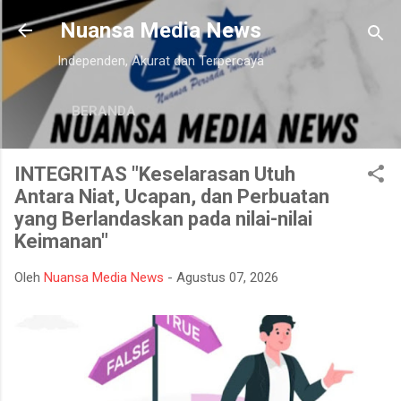
Langsung ke konten utama
Nuansa Media News
Independen, Akurat dan Terpercaya
BERANDA
INTEGRITAS "Keselarasan Utuh
Antara Niat, Ucapan, dan Perbuatan
yang Berlandaskan pada nilai-nilai
Keimanan"
Oleh
Nuansa Media News
-
Agustus 07, 2026