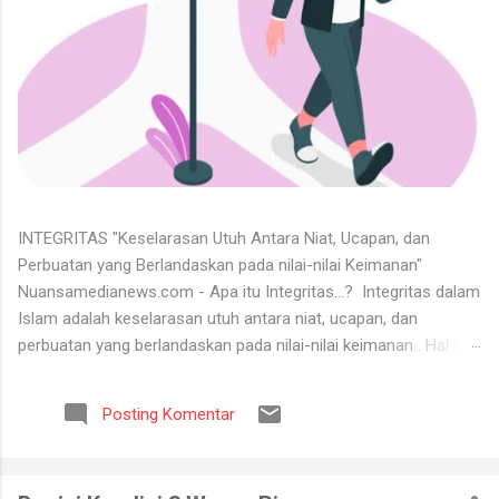
INTEGRITAS "Keselarasan Utuh Antara Niat, Ucapan, dan
Perbuatan yang Berlandaskan pada nilai-nilai Keimanan"
Nuansamedianews.com - Apa itu Integritas...? Integritas dalam
Islam adalah keselarasan utuh antara niat, ucapan, dan
perbuatan yang berlandaskan pada nilai-nilai keimanan . Hal ini
merupakan cerminan dari akhlak mulia ( akhlaq al-karimah ) di
mana seseorang hidup secara konsisten di jalan Allah,
Posting Komentar
menjunjung tinggi kejujuran, serta dapat dipercaya dalam setiap
perkataan dan tugas yang diemban. Untuk menerima keadaan
hidup itu tidaklah mudah. Banyak orang tidak bisa