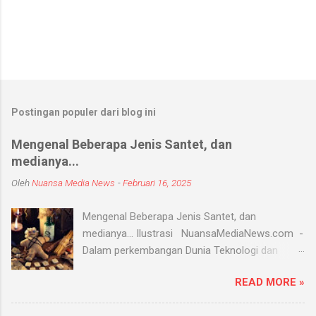
Postingan populer dari blog ini
Mengenal Beberapa Jenis Santet, dan
medianya...
Oleh
Nuansa Media News
-
Februari 16, 2025
Mengenal Beberapa Jenis Santet, dan
medianya... Ilustrasi NuansaMediaNews.com -
Dalam perkembangan Dunia Teknologi dan
Modern, Santet merupakan ilmu supranatural
READ MORE »
yang hingga saat ini masih ada dan berkembang
di masyarakat. Menurut Kamus Besar Bahasa