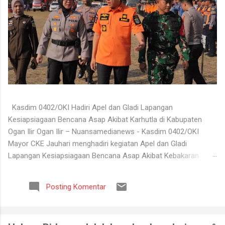
Kasdim 0402/OKI Hadiri Apel dan Gladi Lapangan
Kesiapsiagaan Bencana Asap Akibat Karhutla di Kabupaten
Ogan Ilir Ogan Ilir – Nuansamedianews - Kasdim 0402/OKI
Mayor CKE Jauhari menghadiri kegiatan Apel dan Gladi
Lapangan Kesiapsiagaan Bencana Asap Akibat Kebakaran
Hutan dan Lahan (Karhutla) Kabupaten Ogan Ilir Tahun 2026
yang digelar di Lapangan Upacara Komplek Perkantoran
Posting Komentar
Terpadu (KPT) Tanjung Senai, Kabupaten Ogan Ilir, Selasa
(4/8/2026). Kegiatan tersebut dilaksanakan sebagai bentuk
kesiapan seluruh unsur terkait dalam menghadapi potensi