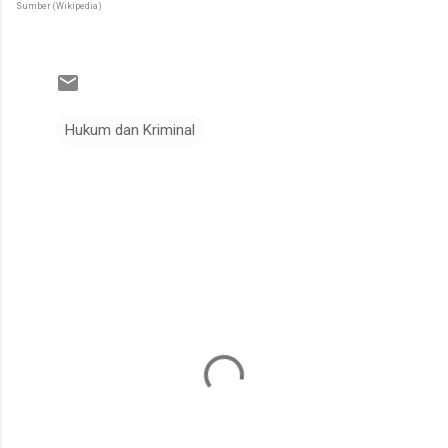
Sumber (Wikipedia)
Hukum dan Kriminal
K
o
m
e
n
t
a
r