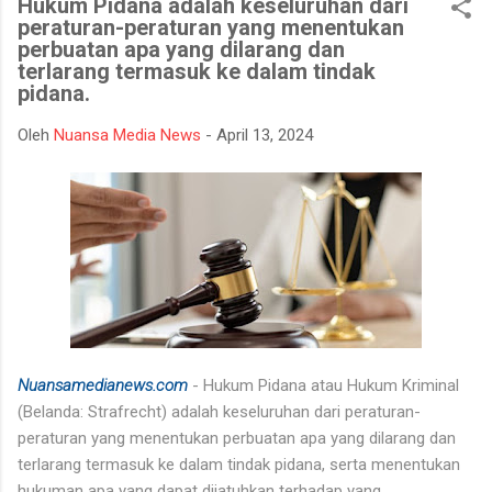
Hukum Pidana adalah keseluruhan dari
bencana asap akibat kebakaran hutan dan lahan yang kerap
peraturan-peraturan yang menentukan
terjadi pada musim kemarau. Apel dan gladi lapangan diikuti
perbuatan apa yang dilarang dan
oleh unsur TNI, Polri, BPBD, Manggala Agni, Dinas Pemadam
terlarang termasuk ke dalam tindak
Kebakaran, instansi pemerintah daerah, relawan, serta berbagai
pidana.
elemen masyarakat. Melalui kegiatan ini, seluruh peserta
Oleh
Nuansa Media News
-
April 13, 2024
mendapatkan gambaran mengenai mekanisme penanganan
Karhutla, mulai dari koordinasi antarinstansi, pengerahan
personel dan peralatan, hingga simulasi pe...
Nuansamedianews.com
- Hukum Pidana atau Hukum Kriminal
(Belanda: Strafrecht) adalah keseluruhan dari peraturan-
peraturan yang menentukan perbuatan apa yang dilarang dan
terlarang termasuk ke dalam tindak pidana, serta menentukan
hukuman apa yang dapat dijatuhkan terhadap yang