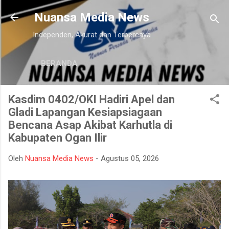
Langsung ke konten utama
Nuansa Media News
Independen, Akurat dan Terpercaya
BERANDA
Kasdim 0402/OKI Hadiri Apel dan
Gladi Lapangan Kesiapsiagaan
Bencana Asap Akibat Karhutla di
Kabupaten Ogan Ilir
Oleh
Nuansa Media News
-
Agustus 05, 2026