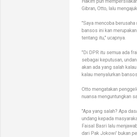
Hakim pun mempersilakan 
Gibran, Otto, lalu mengaju
"Saya mencoba berusaha me
bansos ini kan merupakan
tentang itu," ucapnya.
"Di DPR itu semua ada fra
sebagai keputusan, undan
akan ada yang salah kala
kalau menyalurkan bansos 
Otto mengatakan penggelon
nuansa menguntungkan sal
"Apa yang salah? Apa das
undang kepada masyarakat
Faisal Basri lalu menjawa
dari Pak Jokowi' bukan p