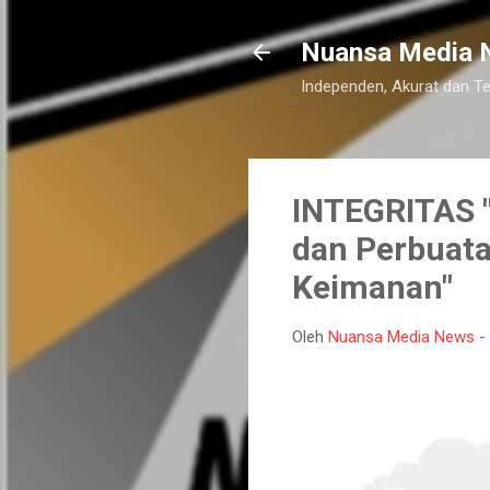
Nuansa Media 
Independen, Akurat dan T
INTEGRITAS "
dan Perbuata
Keimanan"
Oleh
Nuansa Media News
-