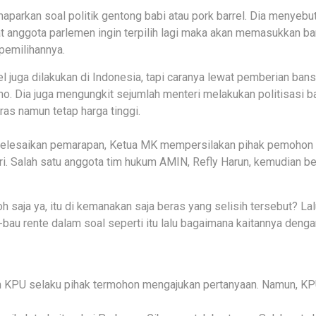
parkan soal politik gentong babi atau pork barrel. Dia menyebut p
at anggota parlemen ingin terpilih lagi maka akan memasukkan 
pemilihannya.
l juga dilakukan di Indonesia, tapi caranya lewat pemberian bans
ino. Dia juga mengungkit sejumlah menteri melakukan politisasi b
as namun tetap harga tinggi.
nyelesaikan pemarapan, Ketua MK mempersilakan pihak pemohon
. Salah satu anggota tim hukum AMIN, Refly Harun, kemudian b
oh saja ya, itu di kemanakan saja beras yang selisih tersebut? La
bau rente dalam soal seperti itu lalu bagaimana kaitannya denga
 KPU selaku pihak termohon mengajukan pertanyaan. Namun, KPU