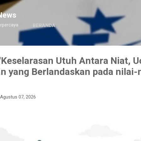
Langsung ke konten utama
News
erpercaya
BERANDA
Keselarasan Utuh Antara Niat, U
n yang Berlandaskan pada nilai-n
Agustus 07, 2026