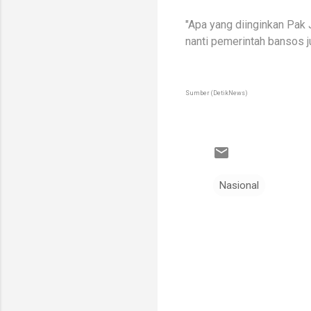
"Apa yang diinginkan Pak 
nanti pemerintah bansos ju
Sumber (DetikNews)
Nasional
K
o
m
e
n