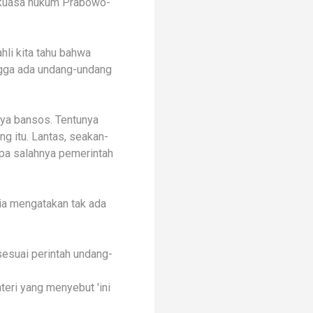
u kuasa hukum Prabowo-
li kita tahu bahwa
ngga ada undang-undang
nya bansos. Tentunya
g itu. Lantas, seakan-
apa salahnya pemerintah
Dia mengatakan tak ada
esuai perintah undang-
teri yang menyebut 'ini