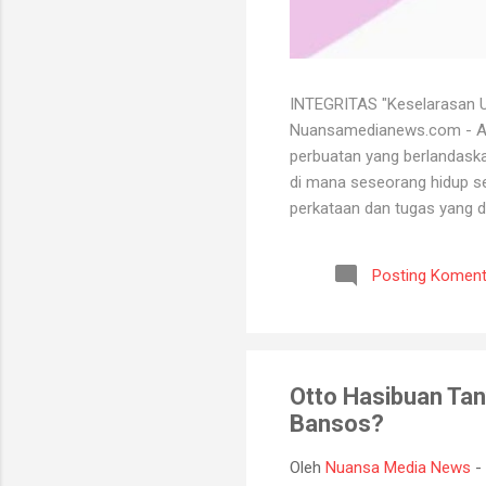
INTEGRITAS "Keselarasan Ut
Nuansamedianews.com - Apa 
perbuatan yang berlandaskan
di mana seseorang hidup sec
perkataan dan tugas yang d
mempertahankan integritasn
lutut merelakan integritasn
Posting Koment
bersih atau baik. Seorang 
bisa menghadapi semua kead
Otto Hasibuan Tan
Bansos?
Oleh
Nuansa Media News
-