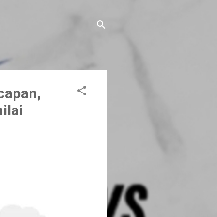
capan,
ilai