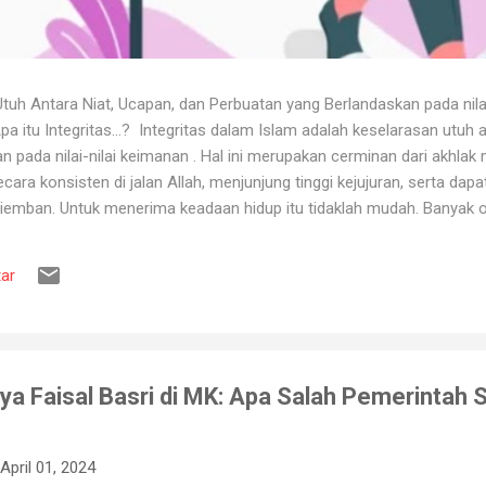
uh Antara Niat, Ucapan, dan Perbuatan yang Berlandaskan pada nila
itu Integritas...? Integritas dalam Islam adalah keselarasan utuh a
 pada nilai-nilai keimanan . Hal ini merupakan cerminan dari akhlak m
ara konsisten di jalan Allah, menjunjung tinggi kejujuran, serta dap
iemban. Untuk menerima keadaan hidup itu tidaklah mudah. Banyak o
ya karena tidak tahan terhadap ujian kehidupan. Ketika berhadapan
ya hancur. Padahal telah dipertahankan sekian lama, dan banyak ora
ar
muslim, iman merupakan landasan penting dalam menjalankan kehidup
aan, ketika ditimpa kebahagiaan ...
ya Faisal Basri di MK: Apa Salah Pemerintah 
April 01, 2024