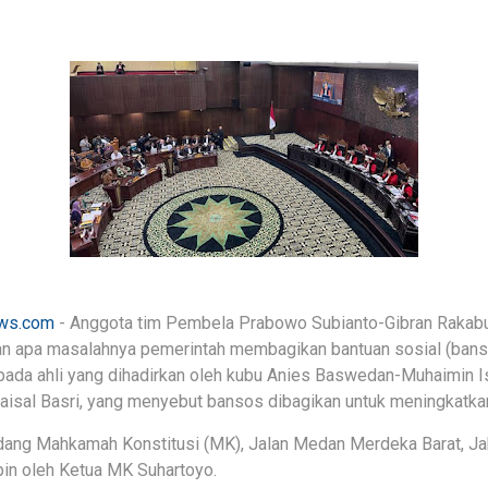
ws.com
- Anggota tim Pembela Prabowo Subianto-Gibran Rakabu
n apa masalahnya pemerintah membagikan bantuan sosial (bans
kepada ahli yang dihadirkan oleh kubu Anies Baswedan-Muhaimin 
Faisal Basri, yang menyebut bansos dibagikan untuk meningkatka
sidang Mahkamah Konstitusi (MK), Jalan Medan Merdeka Barat, Ja
pin oleh Ketua MK Suhartoyo.