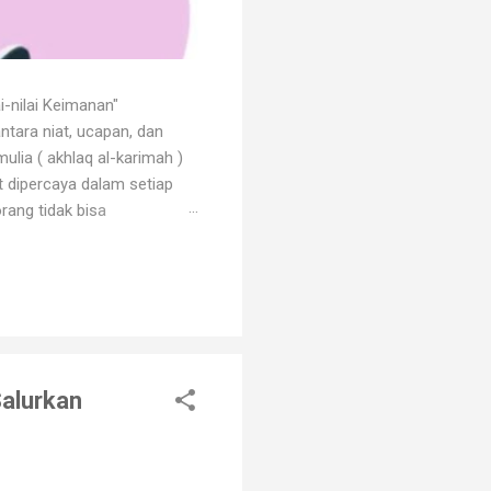
i-nilai Keimanan"
ntara niat, ucapan, dan
ulia ( akhlaq al-karimah )
at dipercaya dalam setiap
rang tidak bisa
 dengan godaan bertekuk
ng menilainya sebagai orang
an. Orang beriman selalu
Salurkan