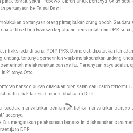
pihak terkait, yakni Prabowo-Gibran, untuk bertanya. Salah sat
kan pertanyaan ke Faisal Basri.
lakukan pertanyaan orang pintar, bukan orang bodoh. Saudara ah
 suatu dibuat berdasarkan keputusan pemerintah dan DPR sehi
ksi-fraksi ada di sana, PDIP, PKS, Demokrat, diputuskan lah ada
g-undang, tentunya pemerintah wajib melaksanakan undang-undan
u pemerintah melaksanakan bansos itu. Pertanyaan saya adalah, 
ini?" tanya Otto.
toran bansos bukan dilakukan oleh salah satu calon tertentu. 
ah satu pihak karena bansos dibahas di DPR.
ar saudara menyalahkan pemerintah ketika menyalurkan bansos s
," ucapnya.
b. Dia mengatakan pelaksanaan bansos ini dilaksanakan para men
ersetujuan DPR.