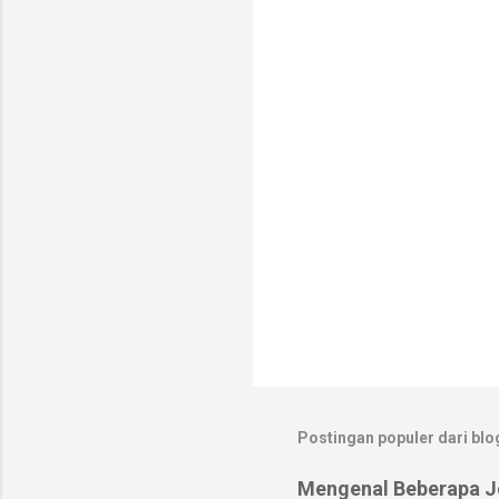
t
a
r
Postingan populer dari blog
Mengenal Beberapa Je