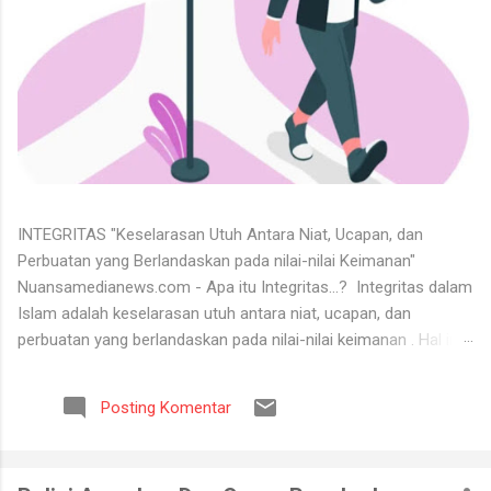
INTEGRITAS "Keselarasan Utuh Antara Niat, Ucapan, dan
Perbuatan yang Berlandaskan pada nilai-nilai Keimanan"
Nuansamedianews.com - Apa itu Integritas...? Integritas dalam
Islam adalah keselarasan utuh antara niat, ucapan, dan
perbuatan yang berlandaskan pada nilai-nilai keimanan . Hal ini
merupakan cerminan dari akhlak mulia ( akhlaq al-karimah ) di
mana seseorang hidup secara konsisten di jalan Allah,
Posting Komentar
menjunjung tinggi kejujuran, serta dapat dipercaya dalam setiap
perkataan dan tugas yang diemban. Untuk menerima keadaan
hidup itu tidaklah mudah. Banyak orang tidak bisa