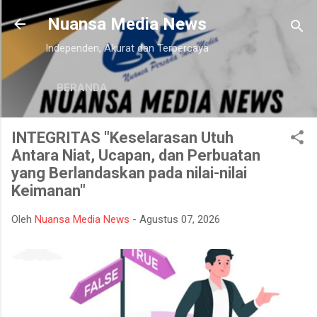
Langsung ke konten utama
Nuansa Media News
Independen, Akurat dan Terpercaya
BERANDA
INTEGRITAS "Keselarasan Utuh
Antara Niat, Ucapan, dan Perbuatan
yang Berlandaskan pada nilai-nilai
Keimanan"
Oleh
Nuansa Media News
-
Agustus 07, 2026