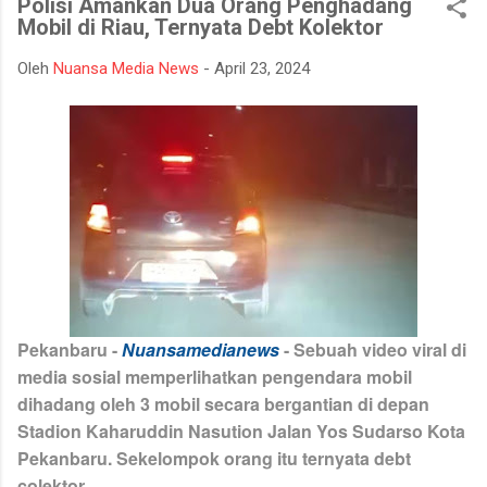
Polisi Amankan Dua Orang Penghadang
mempertahankan integritasnya karena tidak tahan terhadap
Mobil di Riau, Ternyata Debt Kolektor
ujian kehidupan. Ketika berhadapan dengan godaan bertekuk
lutut merelakan integritasnya hancur. Padahal telah
Oleh
Nuansa Media News
-
April 23, 2024
dipertahankan sekian lama, dan banyak orang menilainya
sebagai orang bersih atau baik. Seorang muslim, iman
merupakan landasan penting dalam menjalankan kehidupan.
Orang beriman selalu bisa menghadapi semua keadaan, ketika
ditimpa kebahagiaan ...
Pekanbaru
-
Nuansamedianews
- Sebuah video viral di
media sosial memperlihatkan pengendara mobil
dihadang oleh 3 mobil secara bergantian di depan
Stadion Kaharuddin Nasution Jalan Yos Sudarso Kota
Pekanbaru. Sekelompok orang itu ternyata debt
colektor.