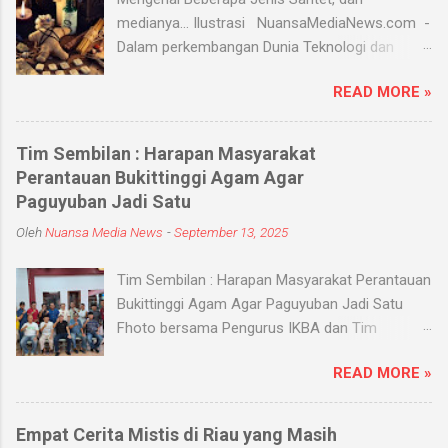
medianya... Ilustrasi NuansaMediaNews.com -
Dalam perkembangan Dunia Teknologi dan
Modern, Santet merupakan ilmu supranatural
READ MORE »
yang hingga saat ini masih ada dan berkembang
di masyarakat. Menurut Kamus Besar Bahasa
Indonesia (KBBI) santet berarti sihir, menyihir.
Tim Sembilan : Harapan Masyarakat
Ilmu Santet merupakan aliran ilmu hitam yang
Perantauan Bukittinggi Agam Agar
digunakan untuk mengendalikan alam seperti
Paguyuban Jadi Satu
objek atau kejadian dengan kekuatan
Oleh
Nuansa Media News
-
September 13, 2025
supranatural dari paranormal. Biasanya, santet
melibatkan jin dan kaum sebangsanya untuk
Tim Sembilan : Harapan Masyarakat Perantauan
membahayakan orang lain. Banyak medium
Bukittinggi Agam Agar Paguyuban Jadi Satu
yang digunakan oleh paranormal untuk
Fhoto bersama Pengurus IKBA dan Tim
menyantet seseorang, diantaranya boneka,
Sembilan Pekanbaru - Nuansamedianews -
dupa, kembang, paku, rambut dan masih banyak
READ MORE »
Menjalin silaturahmi dengan sebuah organisasi
lagi. Medium-medium tersebut 'dikirim' oleh
apalagi Paguyuban kampung adalah salah satu
para dukun atau 'orang pintar' yang disewa oleh
bentuk menjalin persaudaraan dan
penyantet. Dalam dunia supranatural, ada
Empat Cerita Mistis di Riau yang Masih