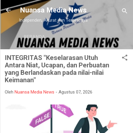
Langsung ke konten utama
Nuansa Media News
Independen, Akurat dan Terpercaya
BERANDA
INTEGRITAS "Keselarasan Utuh
Antara Niat, Ucapan, dan Perbuatan
yang Berlandaskan pada nilai-nilai
Keimanan"
Oleh
Nuansa Media News
-
Agustus 07, 2026