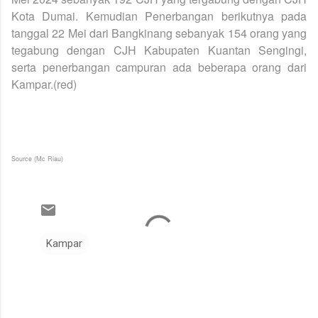
Kota Dumai. Kemudian Penerbangan berikutnya pada
tanggal 22 Mei dari Bangkinang sebanyak 154 orang yang
tegabung dengan CJH Kabupaten Kuantan Sengingi,
serta penerbangan campuran ada beberapa orang dari
Kampar.(red)
Source (Mc Riau)
Kampar
K
o