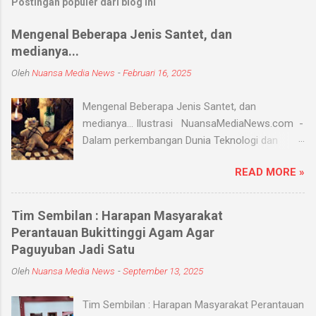
Postingan populer dari blog ini
Mengenal Beberapa Jenis Santet, dan
medianya...
Oleh
Nuansa Media News
-
Februari 16, 2025
Mengenal Beberapa Jenis Santet, dan
medianya... Ilustrasi NuansaMediaNews.com -
Dalam perkembangan Dunia Teknologi dan
Modern, Santet merupakan ilmu supranatural
READ MORE »
yang hingga saat ini masih ada dan berkembang
di masyarakat. Menurut Kamus Besar Bahasa
Indonesia (KBBI) santet berarti sihir, menyihir.
Tim Sembilan : Harapan Masyarakat
Ilmu Santet merupakan aliran ilmu hitam yang
Perantauan Bukittinggi Agam Agar
digunakan untuk mengendalikan alam seperti
Paguyuban Jadi Satu
objek atau kejadian dengan kekuatan
Oleh
Nuansa Media News
-
September 13, 2025
supranatural dari paranormal. Biasanya, santet
melibatkan jin dan kaum sebangsanya untuk
Tim Sembilan : Harapan Masyarakat Perantauan
membahayakan orang lain. Banyak medium