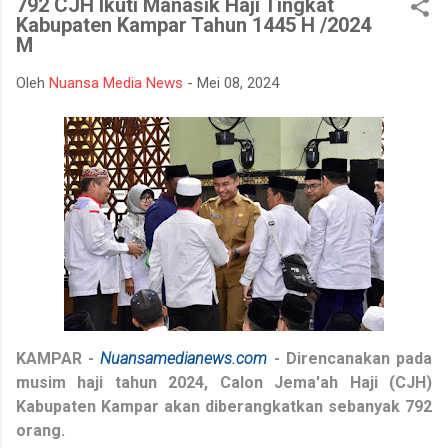
792 CJH Ikuti Manasik Haji Tingkat
mempertahankan integritasnya karena tidak tahan terhadap
Kabupaten Kampar Tahun 1445 H /2024
ujian kehidupan. Ketika berhadapan dengan godaan bertekuk
M
lutut merelakan integritasnya hancur. Padahal telah
dipertahankan sekian lama, dan banyak orang menilainya
Oleh
Nuansa Media News
-
Mei 08, 2024
sebagai orang bersih atau baik. Seorang muslim, iman
merupakan landasan penting dalam menjalankan kehidupan.
Orang beriman selalu bisa menghadapi semua keadaan, ketika
ditimpa kebahagiaan ...
KAMPAR
-
Nuansamedianews.com
- Direncanakan pada
musim haji tahun 2024, Calon Jema'ah Haji (CJH)
Kabupaten Kampar akan diberangkatkan sebanyak 792
orang.