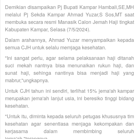
Demikian disampaikan Pj Bupati Kampar Hambali,SE,MH
melalui Pj Sekda Kampar Ahmad Yuzar,S Sos,MT saat
membuka secara resmi Manasik Calon Jemah Haji tingkat
Kabupaten Kampar, Selasa (7/5/2024).
Dalam arahannya, Ahmad Yuzar menyampaikan kepada
semua CJH untuk selalu memjaga kesehatan.
"Ini sangat perlu, agar selama pelaksanaan haji ditanah
suci mekah nantnya bisa menunaikan rukun haji, dan
sunat haji, sehinga nantinya bisa menjadi haji yang
mabrur,"ungkapnya.
Untuk CJH tahun ini sendiri, terlihat 15% jema'ah kampar
merupakan jema'ah lanjut usia, ini beresiko tinggi bidang
kesehatan.
"Untuk itu, diminta kepada seluruh petugas khususnya tim
kesehatan agar senentiasa menjaga kekompakan dan
kerjasama dalam membimbing seluruh
jema'ah,"terangnya.