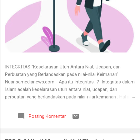
INTEGRITAS "Keselarasan Utuh Antara Niat, Ucapan, dan
Perbuatan yang Berlandaskan pada nilai-nilai Keimanan"
Nuansamedianews.com - Apa itu Integritas...? Integritas dalam
Islam adalah keselarasan utuh antara niat, ucapan, dan
perbuatan yang berlandaskan pada nilai-nilai keimanan . Hal ini
merupakan cerminan dari akhlak mulia ( akhlaq al-karimah ) di
mana seseorang hidup secara konsisten di jalan Allah,
Posting Komentar
menjunjung tinggi kejujuran, serta dapat dipercaya dalam setiap
perkataan dan tugas yang diemban. Untuk menerima keadaan
hidup itu tidaklah mudah. Banyak orang tidak bisa