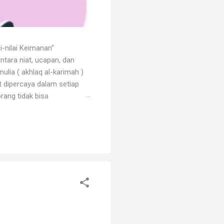
i-nilai Keimanan"
ntara niat, ucapan, dan
ulia ( akhlaq al-karimah )
at dipercaya dalam setiap
rang tidak bisa
 dengan godaan bertekuk
ng menilainya sebagai orang
an. Orang beriman selalu