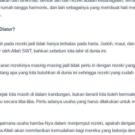
nakan dan dinikmati, bentuk lain dari rezeki adalah kebahagiaan, tem
, rumah tangga harmonis, dan lain sebagainya yang membuat hati m
.
Diatur?
pada rezeki jadi tidak hanya terbatas pada harta. Jodoh, maut, da
oleh Allah SWT, bahkan sebelum kita lahir di dunia ini.
ran rezekinya masing-masing jadi tidak perlu iri dengan rezeki yang di
ntang apa yang kita butuhkan di dunia ini sehingga rezeki yang suda
ejak kita masih di dalam kandungan, bukan berarti kita boleh bermal
tau secara tiba-tiba. Perlu adanya usaha yang harus dilakukan untuk m
agaimana usaha hamba-Nya dalam menjemput rezeki, apakah denga
ja Allah akan memberikan kemudahan bagi mereka yang bekerja d