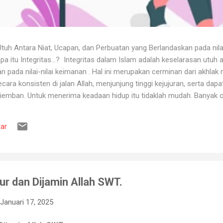
uh Antara Niat, Ucapan, dan Perbuatan yang Berlandaskan pada nila
itu Integritas...? Integritas dalam Islam adalah keselarasan utuh a
 pada nilai-nilai keimanan . Hal ini merupakan cerminan dari akhlak m
ara konsisten di jalan Allah, menjunjung tinggi kejujuran, serta dap
iemban. Untuk menerima keadaan hidup itu tidaklah mudah. Banyak o
ya karena tidak tahan terhadap ujian kehidupan. Ketika berhadapan
ya hancur. Padahal telah dipertahankan sekian lama, dan banyak ora
ar
muslim, iman merupakan landasan penting dalam menjalankan kehidup
aan, ketika ditimpa kebahagiaan ...
ur dan Dijamin Allah SWT.
Januari 17, 2025