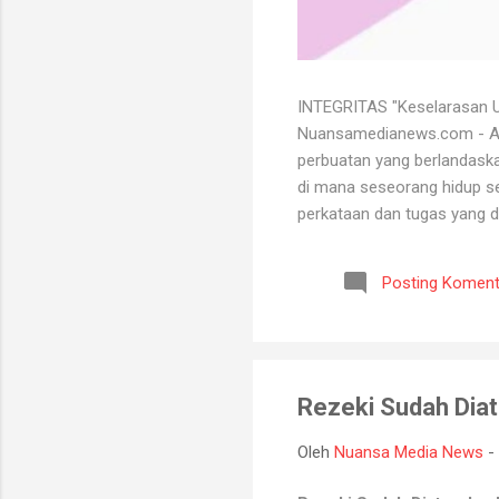
INTEGRITAS "Keselarasan Ut
Nuansamedianews.com - Apa 
perbuatan yang berlandaskan
di mana seseorang hidup sec
perkataan dan tugas yang d
mempertahankan integritasn
lutut merelakan integritasn
Posting Koment
bersih atau baik. Seorang 
bisa menghadapi semua kead
Rezeki Sudah Diat
Oleh
Nuansa Media News
-