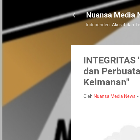
Nuansa Media 
Independen, Akurat dan T
INTEGRITAS "
dan Perbuata
Keimanan"
Oleh
Nuansa Media News
-