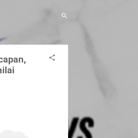
capan,
ilai