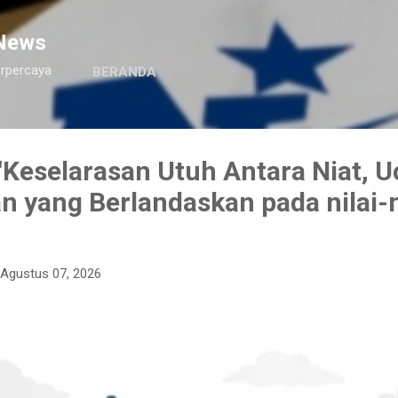
Langsung ke konten utama
News
erpercaya
BERANDA
Keselarasan Utuh Antara Niat, U
n yang Berlandaskan pada nilai-n
Agustus 07, 2026