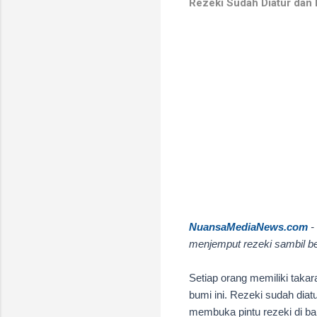
Rezeki Sudah Diatur dan 
NuansaMediaNews.com
-
menjemput rezeki sambil be
Setiap orang memiliki taka
bumi ini.
Rezeki sudah diat
membuka pintu rezeki di b