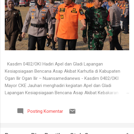
Kasdim 0402/OKI Hadiri Apel dan Gladi Lapangan
Kesiapsiagaan Bencana Asap Akibat Karhutla di Kabupaten
Ogan Ilir Ogan Ilir – Nuansamedianews - Kasdim 0402/OKI
Mayor CKE Jauhari menghadiri kegiatan Apel dan Gladi
Lapangan Kesiapsiagaan Bencana Asap Akibat Kebakaran
Hutan dan Lahan (Karhutla) Kabupaten Ogan Ilir Tahun 2026
yang digelar di Lapangan Upacara Komplek Perkantoran
Posting Komentar
Terpadu (KPT) Tanjung Senai, Kabupaten Ogan Ilir, Selasa
(4/8/2026). Kegiatan tersebut dilaksanakan sebagai bentuk
kesiapan seluruh unsur terkait dalam menghadapi potensi