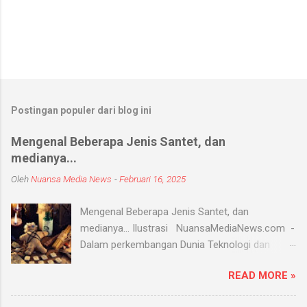
Postingan populer dari blog ini
Mengenal Beberapa Jenis Santet, dan
medianya...
Oleh
Nuansa Media News
-
Februari 16, 2025
Mengenal Beberapa Jenis Santet, dan
medianya... Ilustrasi NuansaMediaNews.com -
Dalam perkembangan Dunia Teknologi dan
Modern, Santet merupakan ilmu supranatural
READ MORE »
yang hingga saat ini masih ada dan berkembang
di masyarakat. Menurut Kamus Besar Bahasa