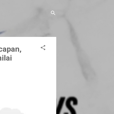
capan,
ilai