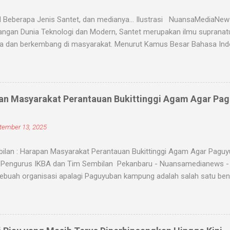
 Beberapa Jenis Santet, dan medianya... Ilustrasi NuansaMediaNe
ngan Dunia Teknologi dan Modern, Santet merupakan ilmu supranatur
a dan berkembang di masyarakat. Menurut Kamus Besar Bahasa Indon
nyihir. Ilmu Santet merupakan aliran ilmu hitam yang digunakan untu
u kejadian dengan kekuatan supranatural dari paranormal. Biasanya, 
angsanya untuk membahayakan orang lain. Banyak medium yang di
nyantet seseorang, diantaranya boneka, dupa, kembang, paku, rambu
an Masyarakat Perantauan Bukittinggi Agam Agar Pa
dium tersebut 'dikirim' oleh para dukun atau 'orang pintar' yang d
ranatural, ada beberapa jenis santet yang populer di kalangan masyara
tember 13, 2025
ntet jenis ini bekerja ketika dukun santet mengirimkan makhluk halus,
ilan : Harapan Masyarakat Perantauan Bukittinggi Agam Agar Pagu
Pengurus IKBA dan Tim Sembilan Pekanbaru - Nuansamedianews - M
ebuah organisasi apalagi Paguyuban kampung adalah salah satu ben
ngkatkan kerukunan untuk memperkuat persatuan. Pemuka Masyaraka
n agam yang berada di perantauan di Ketuai AKBP (pur) Darien Daha
koh tokoh paguyuban Ikatan keluarga Bukittinggi,Agam (IKBA) di Caf
12-9-2025). Menurut Darien Cs, pemuka masyarakat Bukittinggi, Ag