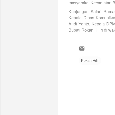
masyarakat Kecamatan Ba
Kunjungan Safari Ramad
Kepala Dinas Komunikasi
Andi Yanto, Kepala DP
Bupati Rokan Hiliri di wa
Rokan Hilir
K
o
m
e
n
t