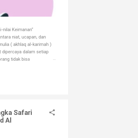
i-nilai Keimanan"
ntara niat, ucapan, dan
ulia ( akhlaq al-karimah )
at dipercaya dalam setiap
rang tidak bisa
 dengan godaan bertekuk
ng menilainya sebagai orang
an. Orang beriman selalu
ngka Safari
d Al