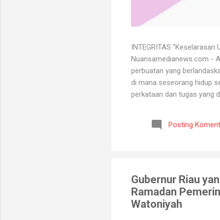
INTEGRITAS "Keselarasan Ut
Nuansamedianews.com - Apa 
perbuatan yang berlandaskan
di mana seseorang hidup sec
perkataan dan tugas yang d
mempertahankan integritasn
lutut merelakan integritasn
Posting Koment
bersih atau baik. Seorang 
bisa menghadapi semua kead
Gubernur Riau yang
Ramadan Pemerint
Watoniyah