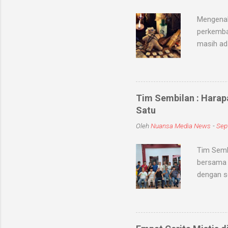
Mengenal
perkemba
masih ad
sihir, me
objek ata
kaum seb
untuk me
Tim Sembilan : Harap
Medium-me
Satu
dunia sup
Oleh
Nuansa Media News
-
Sep
khodam Sa
Tim Semb
bersama 
dengan s
dan meni
kabupate
dengan To
jum'at (