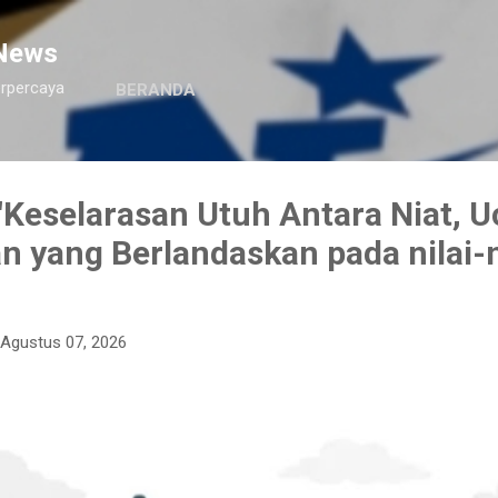
Langsung ke konten utama
News
erpercaya
BERANDA
Keselarasan Utuh Antara Niat, U
n yang Berlandaskan pada nilai-n
Agustus 07, 2026