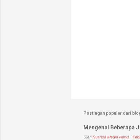
a
r
Postingan populer dari blog
Mengenal Beberapa Je
Oleh
Nuansa Media News
-
Febr