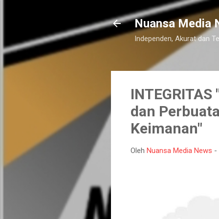
Nuansa Media 
Independen, Akurat dan T
INTEGRITAS "
dan Perbuata
Keimanan"
Oleh
Nuansa Media News
-