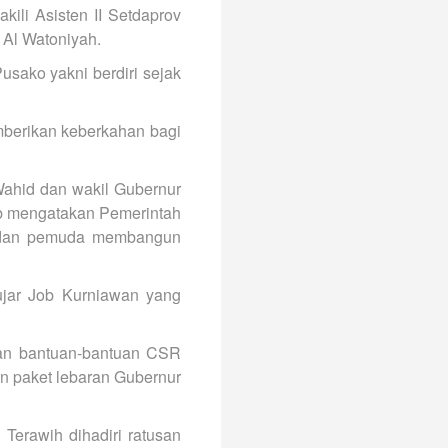
ili Asisten II Setdaprov
 Al Watoniyah.
sako yakni berdiri sejak
berikan keberkahan bagi
Wahid dan wakil Gubernur
ob mengatakan Pemerintah
a dan pemuda membangun
ujar Job Kurniawan yang
an bantuan-bantuan CSR
n paket lebaran Gubernur
Terawih dihadiri ratusan