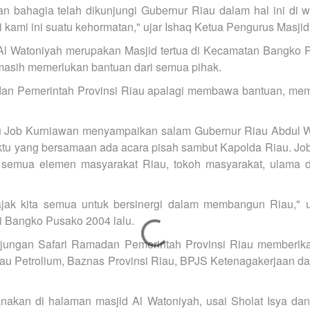
 bahagia telah dikunjungi Gubernur Riau dalam hal ini di wak
 kami ini suatu kehormatan," ujar Ishaq Ketua Pengurus Masjid
 Al Watoniyah merupakan Masjid tertua di Kecamatan Bangko Pu
masih memerlukan bantuan dari semua pihak.
dan Pemerintah Provinsi Riau apalagi membawa bantuan, mem
au Job Kurniawan menyampaikan salam Gubernur Riau Abdul 
ktu yang bersamaan ada acara pisah sambut Kapolda Riau. J
k semua elemen masyarakat Riau, tokoh masyarakat, ulam
ak kita semua untuk bersinergi dalam membangun Riau," 
i Bangko Pusako 2004 lalu.
jungan Safari Ramadan Pemerintah Provinsi Riau memberik
au Petrolium, Baznas Provinsi Riau, BPJS Ketenagakerjaan da
nakan di halaman masjid Al Watoniyah, usai Sholat Isya dan 