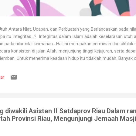
uh Antara Niat, Ucapan, dan Perbuatan yang Berlandaskan pada nila
itu Integritas...? Integritas dalam Islam adalah keselarasan utuh a
 pada nilai-nilai keimanan . Hal ini merupakan cerminan dari akhlak m
ara konsisten di jalan Allah, menjunjung tinggi kejujuran, serta dap
iemban. Untuk menerima keadaan hidup itu tidaklah mudah. Banyak o
ya karena tidak tahan terhadap ujian kehidupan. Ketika berhadapan
ya hancur. Padahal telah dipertahankan sekian lama, dan banyak ora
ar
muslim, iman merupakan landasan penting dalam menjalankan kehidup
aan, ketika ditimpa kebahagiaan ...
 diwakili Asisten II Setdaprov Riau Dalam ra
ah Provinsi Riau, Mengunjungi Jemaah Masji