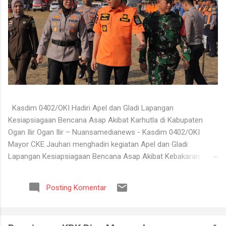
Kasdim 0402/OKI Hadiri Apel dan Gladi Lapangan
Kesiapsiagaan Bencana Asap Akibat Karhutla di Kabupaten
Ogan Ilir Ogan Ilir – Nuansamedianews - Kasdim 0402/OKI
Mayor CKE Jauhari menghadiri kegiatan Apel dan Gladi
Lapangan Kesiapsiagaan Bencana Asap Akibat Kebakaran
Hutan dan Lahan (Karhutla) Kabupaten Ogan Ilir Tahun 2026
yang digelar di Lapangan Upacara Komplek Perkantoran
Posting Komentar
Terpadu (KPT) Tanjung Senai, Kabupaten Ogan Ilir, Selasa
(4/8/2026). Kegiatan tersebut dilaksanakan sebagai bentuk
kesiapan seluruh unsur terkait dalam menghadapi potensi