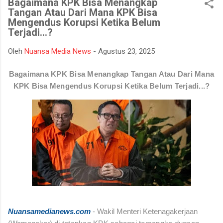
Bagaimana KPK Bisa Menangkap
bencana asap akibat kebakaran hutan dan lahan yang kerap
Tangan Atau Dari Mana KPK Bisa
terjadi pada musim kemarau. Apel dan gladi lapangan diikuti
Mengendus Korupsi Ketika Belum
oleh unsur TNI, Polri, BPBD, Manggala Agni, Dinas Pemadam
Terjadi...?
Kebakaran, instansi pemerintah daerah, relawan, serta berbagai
elemen masyarakat. Melalui kegiatan ini, seluruh peserta
Oleh
Nuansa Media News
-
Agustus 23, 2025
mendapatkan gambaran mengenai mekanisme penanganan
Bagaimana KPK Bisa Menangkap Tangan Atau Dari Mana
Karhutla, mulai dari koordinasi antarinstansi, pengerahan
KPK Bisa Mengendus Korupsi Ketika Belum Terjadi...?
personel dan peralatan, hingga simulasi pe...
Nuansamedianews.com
- Wakil Menteri Ketenagakerjaan