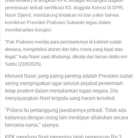
(Wamenaker)
di tetapkan KPK sebagai tersangka dugaan
pemerasan terkait sertifikasi K3. Anggota Komisi III DPR,
Nasir Djamil, mendukung tindakan ini dan yakin bahwa
komitmen Presiden Prabowo Subianto tegas dalam
memberantas korupsi.
"Pak Prabowo menilai para
pembantunya di kabinet sudah
dewasa, mengetahui aturan dan tahu mana yang legal atau
ilegal," kata Nasir saat dihubungi, dikutip dari laman detikcom
Sabtu (23/8/2025).
Menurut Nasir, yang paling penting adalah Presiden sudah
sering mengingatkan agar seluruh pejabat pemerintah
tetap prudent dalam menjalankan tugas negara. Dia
menyayangkan Noel tergoda uang haram tersebut.
"Pidana itu pertanggung jawabannya pribadi. Tidak ada
kaitannya dengan orang lain meskipun dilakukan secara
bersama-sama," ujarnya.
KPK menduga Noel menerima jatah pemerasan Rp 3