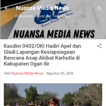
Langsung ke konten utama
Nuansa Media News
Independen, Akurat dan Terpercaya
BERANDA
Kasdim 0402/OKI Hadiri Apel dan
Gladi Lapangan Kesiapsiagaan
Bencana Asap Akibat Karhutla di
Kabupaten Ogan Ilir
Oleh
Nuansa Media News
-
Agustus 05, 2026