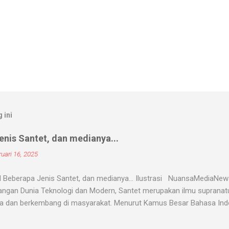
 ini
nis Santet, dan medianya...
uari 16, 2025
 Beberapa Jenis Santet, dan medianya... Ilustrasi NuansaMediaNe
ngan Dunia Teknologi dan Modern, Santet merupakan ilmu supranatur
a dan berkembang di masyarakat. Menurut Kamus Besar Bahasa Indon
nyihir. Ilmu Santet merupakan aliran ilmu hitam yang digunakan untu
u kejadian dengan kekuatan supranatural dari paranormal. Biasanya, 