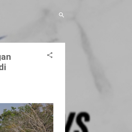
gan
di