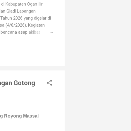
di Kabupaten Ogan Ilir
dan Gladi Lapangan
Tahun 2026 yang digelar di
sa (4/8/2026). Kegiatan
i bencana asap akibat
i oleh unsur TNI, Polri,
erbagai elemen masyarakat.
arhutla, mulai dari
ngan Gotong
ng Royong Massal