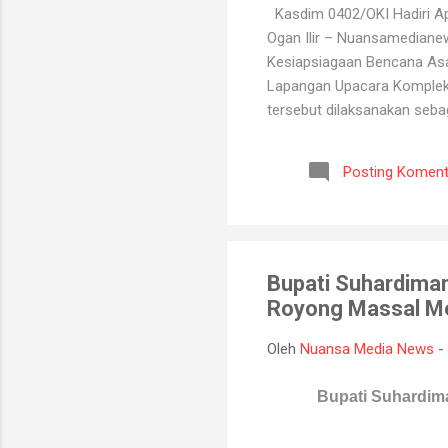
Kasdim 0402/OKI Hadiri Ape
Ogan Ilir – Nuansamediane
Kesiapsiagaan Bencana Asap
Lapangan Upacara Komplek P
tersebut dilaksanakan seba
kebakaran hutan dan lahan y
BPBD, Manggala Agni, Dinas
Posting Koment
Melalui kegiatan ini, selu
koordinasi antarinstansi, p
Bupati Suhardima
Royong Massal M
Oleh
Nuansa Media News
-
Bupati Suhardim