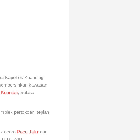
a Kapolres Kuansing
l membersihkan kawasan
k Kuantan
,
Selasa
omplek pertokoan, tepian
ik acara
Pacu Jalur
dan
l 11.00 WIB.