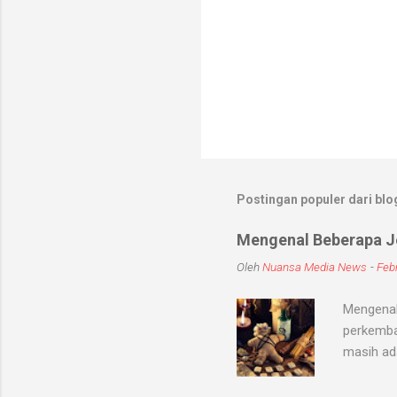
Postingan populer dari blog
Mengenal Beberapa Je
Oleh
Nuansa Media News
-
Febr
Mengenal
perkemba
masih ad
sihir, me
objek ata