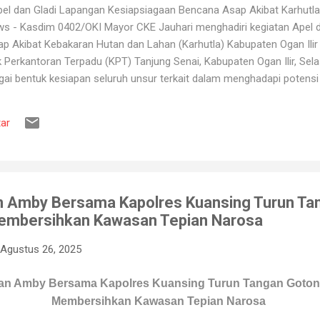
l dan Gladi Lapangan Kesiapsiagaan Bencana Asap Akibat Karhutla 
ws - Kasdim 0402/OKI Mayor CKE Jauhari menghadiri kegiatan Apel 
 Akibat Kebakaran Hutan dan Lahan (Karhutla) Kabupaten Ogan Ilir 
erkantoran Terpadu (KPT) Tanjung Senai, Kabupaten Ogan Ilir, Sela
gai bentuk kesiapan seluruh unsur terkait dalam menghadapi potens
ang kerap terjadi pada musim kemarau. Apel dan gladi lapangan diikut
 Pemadam Kebakaran, instansi pemerintah daerah, relawan, serta b
ar
ruh peserta mendapatkan gambaran mengenai mekanisme penanganan K
engerahan personel dan peralatan, hingga simulasi pe...
n Amby Bersama Kapolres Kuansing Turun Ta
embersihkan Kawasan Tepian Narosa
Agustus 26, 2025
an Amby Bersama Kapolres Kuansing Turun Tangan Goto
Membersihkan Kawasan Tepian Narosa