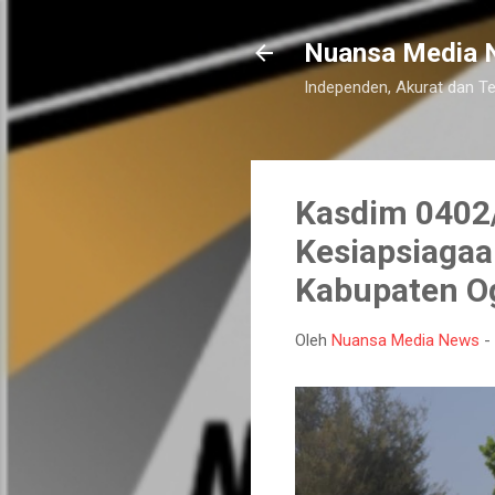
Nuansa Media 
Independen, Akurat dan T
Kasdim 0402/
Kesiapsiagaa
Kabupaten Og
Oleh
Nuansa Media News
-