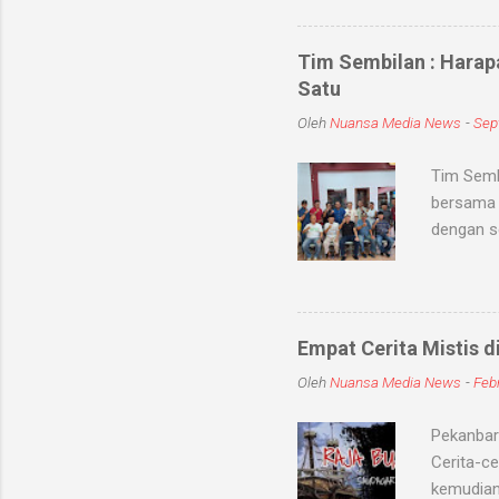
kaum seb
untuk me
Tim Sembilan : Harap
Medium-me
Satu
dunia sup
Oleh
Nuansa Media News
-
Sep
khodam Sa
Tim Semb
bersama 
dengan s
dan meni
kabupate
dengan To
jum'at (
Empat Cerita Mistis d
mereka T
Oleh
Nuansa Media News
-
Febr
persatuan
sembilan
Pekanbaru
Cerita-ce
kemudian