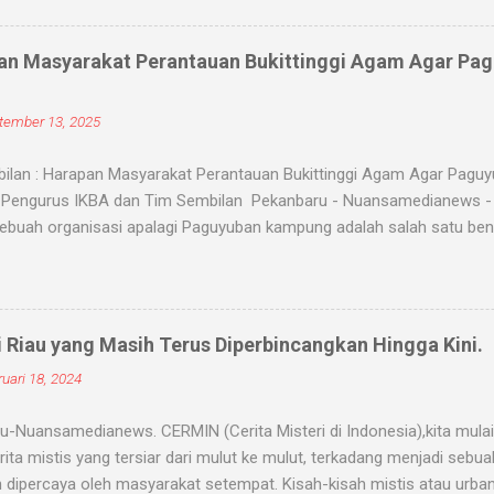
angsanya untuk membahayakan orang lain. Banyak medium yang di
nyantet seseorang, diantaranya boneka, dupa, kembang, paku, rambu
an Masyarakat Perantauan Bukittinggi Agam Agar Pa
dium tersebut 'dikirim' oleh para dukun atau 'orang pintar' yang d
ranatural, ada beberapa jenis santet yang populer di kalangan masyara
tember 13, 2025
ntet jenis ini bekerja ketika dukun santet mengirimkan makhluk halus,
ilan : Harapan Masyarakat Perantauan Bukittinggi Agam Agar Pagu
Pengurus IKBA dan Tim Sembilan Pekanbaru - Nuansamedianews - M
ebuah organisasi apalagi Paguyuban kampung adalah salah satu ben
ngkatkan kerukunan untuk memperkuat persatuan. Pemuka Masyaraka
n agam yang berada di perantauan di Ketuai AKBP (pur) Darien Daha
koh tokoh paguyuban Ikatan keluarga Bukittinggi,Agam (IKBA) di Caf
12-9-2025). Menurut Darien Cs, pemuka masyarakat Bukittinggi, Ag
i Riau yang Masih Terus Diperbincangkan Hingga Kini.
im sembilan, Karena begitu banyaknya permintaan masyarakat di p
uari 18, 2024
 agam jadi satu, m aka terbentuklah team sembilan atas inisiatif ka
. kerukunan adalah faktor utama dalam menjaga keutuhan persaudara
-Nuansamedianews. CERMIN (Cerita Misteri di Indonesia),kita mulai 
rita mistis yang tersiar dari mulut ke mulut, terkadang menjadi sebu
 dipercaya oleh masyarakat setempat. Kisah-kisah mistis atau urba