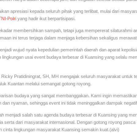
an apresiasi kepada seluruh pihak yang terlibat, mulai dari masyara
TNI-Polri
yang hadir ikut berpartisipasi.
ekadar membersihkan sampah, tetapi juga mempererat silaturahmi a
an ini terus terjaga dalam menjaga kebersihan sekaligus merawat 
 menjadi wujud nyata kepedulian pemerintah daerah dan aparat kepoli
n lingkungan usai event budaya terbesar di Kuansing yang selalu men
Ricky Pratidiningrat, SH, MH mengajak seluruh masyarakat untuk t
luk Kuantan melalui semangat gotong royong.
h warisan budaya yang sangat membanggakan. Kami ingin memastika
ih dan nyaman, sehingga event ini tidak meninggalkan dampak negatif
elah menjadi salah satu agenda budaya terbesar di Kuansing yang men
ia serta dari masyarakat internasional. Dengan gotong royong pasca 
cinta lingkungan masyarakat Kuansing semakin kuat.(alvi)