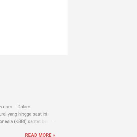
ws.com - Dalam
al yang hingga saat ini
esia (KBBI) santet berarti
k mengendalikan alam seperti
READ MORE »
santet melibatkan jin dan