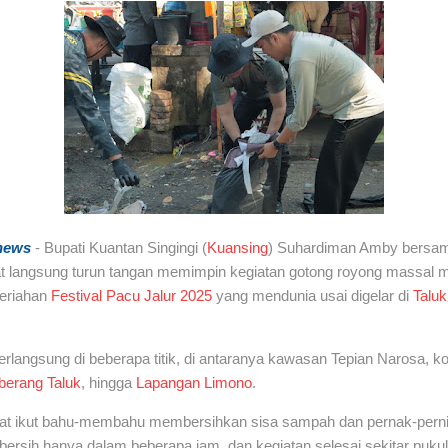
news
-
Bupati Kuantan Singingi (
Kuansing
) Suhardiman Amby bersam
at langsung turun tangan memimpin kegiatan gotong royong massa
eriahan
Festival Pacu Jalur 2025
yang mendunia usai digelar di
Talu
erlangsung di beberapa titik, di antaranya kawasan Tepian Narosa, k
erang Taluk
, hingga
Lapangan Limono
.
at ikut bahu-membahu membersihkan sisa sampah dan pernak-pern
 bersih hanya dalam beberapa jam, dan kegiatan selesai sekitar puku