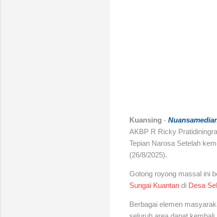
Kuansing
-
Nuansamedia
AKBP R Ricky Pratidiningr
Tepian Narosa
Setelah kem
(26/8/2025).
Gotong royong massal ini b
Sungai Kuantan
di
Desa Seb
Berbagai elemen masyarak
seluruh area dapat kembali