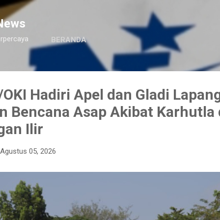
Langsung ke konten utama
News
erpercaya
BERANDA
OKI Hadiri Apel dan Gladi Lapan
n Bencana Asap Akibat Karhutla 
an Ilir
Agustus 05, 2026