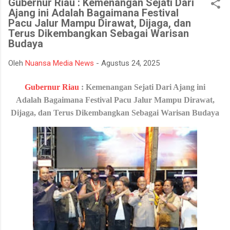
Gubernur Riau : Kemenangan Sejati Dari
bencana asap akibat kebakaran hutan dan lahan yang kerap
Ajang ini Adalah Bagaimana Festival
terjadi pada musim kemarau. Apel dan gladi lapangan diikuti
Pacu Jalur Mampu Dirawat, Dijaga, dan
oleh unsur TNI, Polri, BPBD, Manggala Agni, Dinas Pemadam
Terus Dikembangkan Sebagai Warisan
Kebakaran, instansi pemerintah daerah, relawan, serta berbagai
Budaya
elemen masyarakat. Melalui kegiatan ini, seluruh peserta
Oleh
Nuansa Media News
-
Agustus 24, 2025
mendapatkan gambaran mengenai mekanisme penanganan
Karhutla, mulai dari koordinasi antarinstansi, pengerahan
Gubernur Riau
:
Kemenangan Sejati Dari Ajang ini
personel dan peralatan, hingga simulasi pe...
Adalah
Bagaimana Festival Pacu Jalur Mampu Dirawat,
Dijaga, dan Terus Dikembangkan Sebagai Warisan Budaya