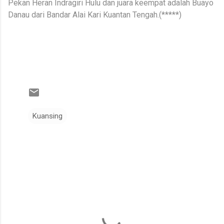
Pekan Heran Indragiri Hulu dan juara keempat adalah Buayo
Danau dari Bandar Alai Kari Kuantan Tengah.(*****)
Kuansing
K
o
m
e
n
t