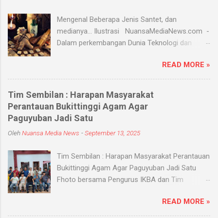
Mengenal Beberapa Jenis Santet, dan
medianya... Ilustrasi NuansaMediaNews.com -
Dalam perkembangan Dunia Teknologi dan
Modern, Santet merupakan ilmu supranatural
READ MORE »
yang hingga saat ini masih ada dan berkembang
di masyarakat. Menurut Kamus Besar Bahasa
Indonesia (KBBI) santet berarti sihir, menyihir.
Tim Sembilan : Harapan Masyarakat
Ilmu Santet merupakan aliran ilmu hitam yang
Perantauan Bukittinggi Agam Agar
digunakan untuk mengendalikan alam seperti
Paguyuban Jadi Satu
objek atau kejadian dengan kekuatan
Oleh
Nuansa Media News
-
September 13, 2025
supranatural dari paranormal. Biasanya, santet
melibatkan jin dan kaum sebangsanya untuk
Tim Sembilan : Harapan Masyarakat Perantauan
membahayakan orang lain. Banyak medium
Bukittinggi Agam Agar Paguyuban Jadi Satu
yang digunakan oleh paranormal untuk
Fhoto bersama Pengurus IKBA dan Tim
menyantet seseorang, diantaranya boneka,
Sembilan Pekanbaru - Nuansamedianews -
dupa, kembang, paku, rambut dan masih banyak
READ MORE »
Menjalin silaturahmi dengan sebuah organisasi
lagi. Medium-medium tersebut 'dikirim' oleh
apalagi Paguyuban kampung adalah salah satu
para dukun atau 'orang pintar' yang disewa oleh