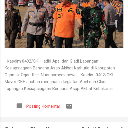
Kasdim 0402/OKI Hadiri Apel dan Gladi Lapangan
Kesiapsiagaan Bencana Asap Akibat Karhutla di Kabupaten
Ogan Ilir Ogan Ilir – Nuansamedianews - Kasdim 0402/OKI
Mayor CKE Jauhari menghadiri kegiatan Apel dan Gladi
Lapangan Kesiapsiagaan Bencana Asap Akibat Kebakaran
Hutan dan Lahan (Karhutla) Kabupaten Ogan Ilir Tahun 2026
yang digelar di Lapangan Upacara Komplek Perkantoran
Posting Komentar
Terpadu (KPT) Tanjung Senai, Kabupaten Ogan Ilir, Selasa
(4/8/2026). Kegiatan tersebut dilaksanakan sebagai bentuk
kesiapan seluruh unsur terkait dalam menghadapi potensi