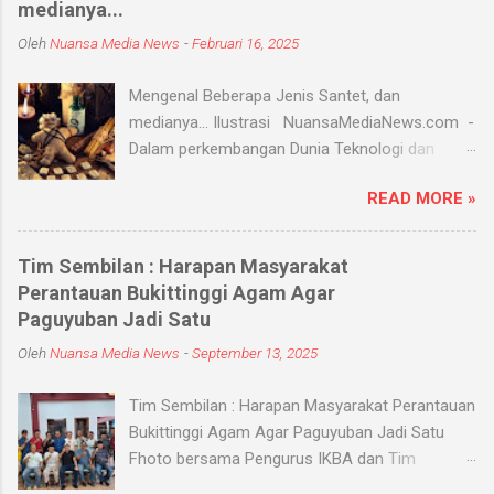
medianya...
Oleh
Nuansa Media News
-
Februari 16, 2025
Mengenal Beberapa Jenis Santet, dan
medianya... Ilustrasi NuansaMediaNews.com -
Dalam perkembangan Dunia Teknologi dan
Modern, Santet merupakan ilmu supranatural
READ MORE »
yang hingga saat ini masih ada dan berkembang
di masyarakat. Menurut Kamus Besar Bahasa
Indonesia (KBBI) santet berarti sihir, menyihir.
Tim Sembilan : Harapan Masyarakat
Ilmu Santet merupakan aliran ilmu hitam yang
Perantauan Bukittinggi Agam Agar
digunakan untuk mengendalikan alam seperti
Paguyuban Jadi Satu
objek atau kejadian dengan kekuatan
Oleh
Nuansa Media News
-
September 13, 2025
supranatural dari paranormal. Biasanya, santet
melibatkan jin dan kaum sebangsanya untuk
Tim Sembilan : Harapan Masyarakat Perantauan
membahayakan orang lain. Banyak medium
Bukittinggi Agam Agar Paguyuban Jadi Satu
yang digunakan oleh paranormal untuk
Fhoto bersama Pengurus IKBA dan Tim
menyantet seseorang, diantaranya boneka,
Sembilan Pekanbaru - Nuansamedianews -
dupa, kembang, paku, rambut dan masih banyak