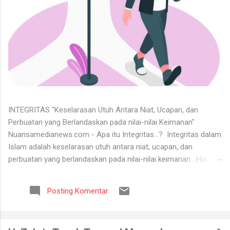
INTEGRITAS "Keselarasan Utuh Antara Niat, Ucapan, dan
Perbuatan yang Berlandaskan pada nilai-nilai Keimanan"
Nuansamedianews.com - Apa itu Integritas...? Integritas dalam
Islam adalah keselarasan utuh antara niat, ucapan, dan
perbuatan yang berlandaskan pada nilai-nilai keimanan . Hal ini
merupakan cerminan dari akhlak mulia ( akhlaq al-karimah ) di
mana seseorang hidup secara konsisten di jalan Allah,
Posting Komentar
menjunjung tinggi kejujuran, serta dapat dipercaya dalam setiap
perkataan dan tugas yang diemban. Untuk menerima keadaan
hidup itu tidaklah mudah. Banyak orang tidak bisa