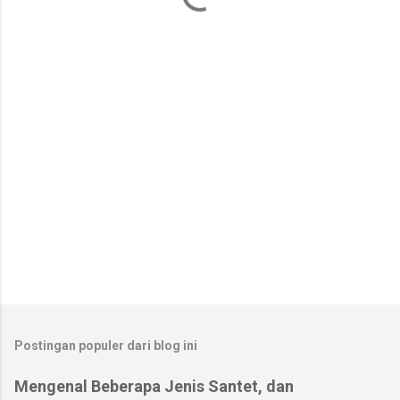
t
a
r
Postingan populer dari blog ini
Mengenal Beberapa Jenis Santet, dan