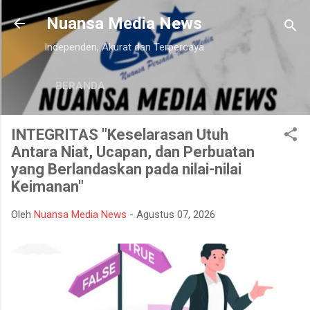
Langsung ke konten utama
Nuansa Media News
Independen, Akurat dan Terpercaya
BERANDA
INTEGRITAS "Keselarasan Utuh
Antara Niat, Ucapan, dan Perbuatan
yang Berlandaskan pada nilai-nilai
Keimanan"
Oleh
Nuansa Media News
-
Agustus 07, 2026