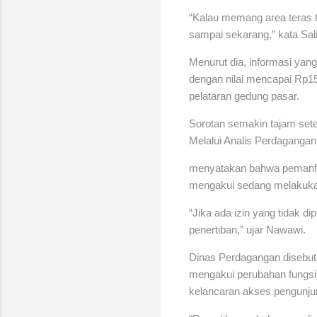
“Kalau memang area teras t
sampai sekarang,” kata Sal
Menurut dia, informasi yan
dengan nilai mencapai Rp15 j
pelataran gedung pasar.
Sorotan semakin tajam set
Melalui Analis Perdaganga
menyatakan bahwa pemanfaa
mengakui sedang melakukan 
“Jika ada izin yang tidak d
penertiban,” ujar Nawawi.
Dinas Perdagangan disebut 
mengakui perubahan fungsi
kelancaran akses pengunju