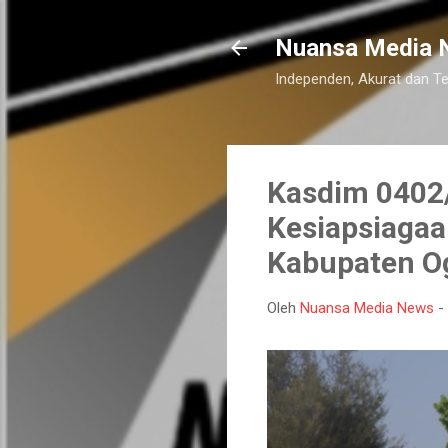
Nuansa Media 
Independen, Akurat dan T
Kasdim 0402/
Kesiapsiagaa
Kabupaten Og
Oleh
Nuansa Media News
-