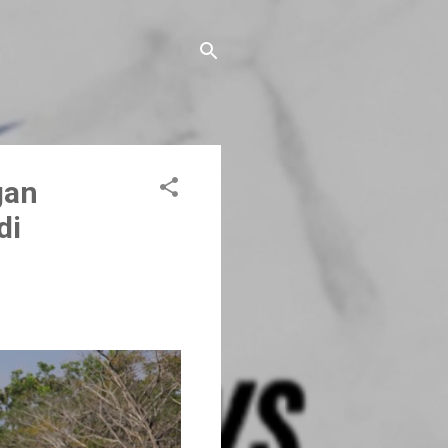
gan
di