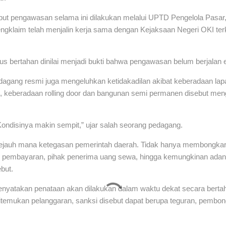
t pengawasan selama ini dilakukan melalui UPTD Pengelola Pasar,
mengklaim telah menjalin kerja sama dengan Kejaksaan Negeri OKI ter
s bertahan dinilai menjadi bukti bahwa pengawasan belum berjalan ef
dagang resmi juga mengeluhkan ketidakadilan akibat keberadaan lapak
, keberadaan rolling door dan bangunan semi permanen disebut m
Kondisinya makin sempit,” ujar salah seorang pedagang.
auh mana ketegasan pemerintah daerah. Tidak hanya membongkar la
iran pembayaran, pihak penerima uang sewa, hingga kemungkinan a
ebut.
nyatakan penataan akan dilakukan dalam waktu dekat secara bert
ditemukan pelanggaran, sanksi disebut dapat berupa teguran, pembo