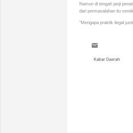
Namun di tengah janji pen
dari permasalahan itu sendir
"Mengapa praktik ilegal jus
Kabar Daerah
K
o
m
e
n
t
a