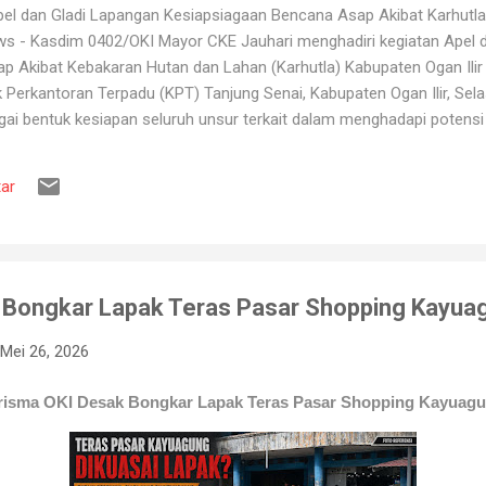
l dan Gladi Lapangan Kesiapsiagaan Bencana Asap Akibat Karhutla 
ws - Kasdim 0402/OKI Mayor CKE Jauhari menghadiri kegiatan Apel 
 Akibat Kebakaran Hutan dan Lahan (Karhutla) Kabupaten Ogan Ilir 
erkantoran Terpadu (KPT) Tanjung Senai, Kabupaten Ogan Ilir, Sela
gai bentuk kesiapan seluruh unsur terkait dalam menghadapi potens
ang kerap terjadi pada musim kemarau. Apel dan gladi lapangan diikut
 Pemadam Kebakaran, instansi pemerintah daerah, relawan, serta b
ar
ruh peserta mendapatkan gambaran mengenai mekanisme penanganan K
engerahan personel dan peralatan, hingga simulasi pe...
 Bongkar Lapak Teras Pasar Shopping Kayua
Mei 26, 2026
risma OKI Desak Bongkar Lapak Teras Pasar Shopping Kayuag