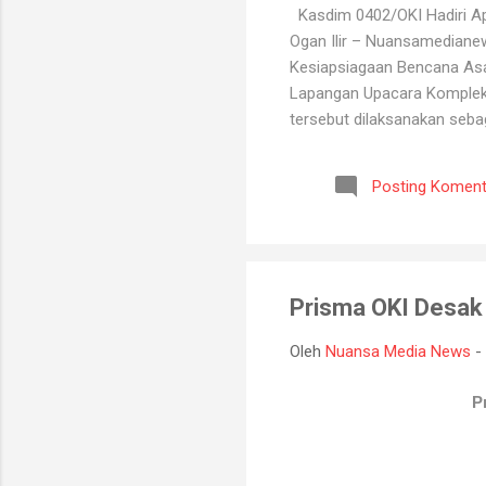
Kasdim 0402/OKI Hadiri Ape
Ogan Ilir – Nuansamediane
Kesiapsiagaan Bencana Asap
Lapangan Upacara Komplek P
tersebut dilaksanakan seba
kebakaran hutan dan lahan y
BPBD, Manggala Agni, Dinas
Posting Koment
Melalui kegiatan ini, selu
koordinasi antarinstansi, p
Prisma OKI Desak
Oleh
Nuansa Media News
-
P