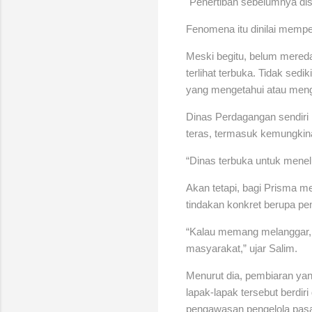
"Penertiban sebelumnya dis
Fenomena itu dinilai memper
Meski begitu, belum mereda
terlihat terbuka. Tidak sedi
yang mengetahui atau meng
Dinas Perdagangan sendiri
teras, termasuk kemungkina
“Dinas terbuka untuk menel
Akan tetapi, bagi Prisma m
tindakan konkret berupa pe
“Kalau memang melanggar, j
masyarakat,” ujar Salim.
Menurut dia, pembiaran yang
lapak-lapak tersebut berdiri
pengawasan pengelola pasa