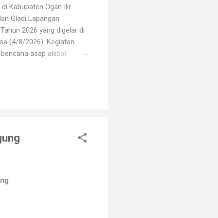
di Kabupaten Ogan Ilir
dan Gladi Lapangan
Tahun 2026 yang digelar di
sa (4/8/2026). Kegiatan
i bencana asap akibat
i oleh unsur TNI, Polri,
erbagai elemen masyarakat.
arhutla, mulai dari
gung
ung