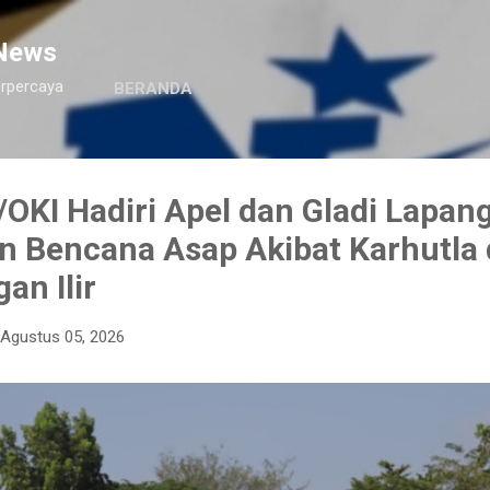
Langsung ke konten utama
News
erpercaya
BERANDA
OKI Hadiri Apel dan Gladi Lapan
n Bencana Asap Akibat Karhutla 
an Ilir
Agustus 05, 2026