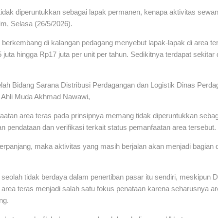
idak diperuntukkan sebagai lapak permanen, kenapa aktivitas sewany
im, Selasa (26/5/2026).
g berkembang di kalangan pedagang menyebut lapak-lapak di area te
uta hingga Rp17 juta per unit per tahun. Sedikitnya terdapat sekitar d
elah Bidang Sarana Distribusi Perdagangan dan Logistik Dinas Per
n Ahli Muda Akhmad Nawawi,
tan area teras pada prinsipnya memang tidak diperuntukkan sebaga
pendataan dan verifikasi terkait status pemanfaatan area tersebut.
iperpanjang, maka aktivitas yang masih berjalan akan menjadi bagian 
seolah tidak berdaya dalam penertiban pasar itu sendiri, meskipun
 area teras menjadi salah satu fokus penataan karena seharusnya a
ng.