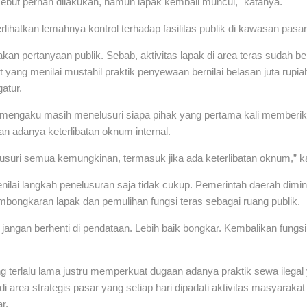
ebut pernah dilakukan, namun lapak kembali muncul," katanya.
lihatkan lemahnya kontrol terhadap fasilitas publik di kawasan pasar
kan pertanyaan publik. Sebab, aktivitas lapak di area teras sudah 
kit yang menilai mustahil praktik penyewaan bernilai belasan juta rupiah
atur.
 mengaku masih menelusuri siapa pihak yang pertama kali memberik
n adanya keterlibatan oknum internal.
usuri semua kemungkinan, termasuk jika ada keterlibatan oknum,” k
enilai langkah penelusuran saja tidak cukup. Pemerintah daerah dim
mbongkaran lapak dan pemulihan fungsi teras sebagai ruang publik.
angan berhenti di pendataan. Lebih baik bongkar. Kembalikan fungsi
 terlalu lama justru memperkuat dugaan adanya praktik sewa ilegal y
 di area strategis pasar yang setiap hari dipadati aktivitas masyarak
r.