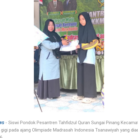
ws
- Siswi Pondok Pesantren Tahfidzul Quran Sungai Pinang Kecam
k gigi pada ajang Olimpiade Madrasah Indonesia Tsanawiyah yang d
26