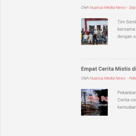
dunia sup
Oleh
Nuansa Media News
-
Sep
khodam Sa
Tim Semb
bersama 
dengan s
dan meni
kabupate
dengan To
jum'at (
Empat Cerita Mistis d
mereka T
Oleh
Nuansa Media News
-
Febr
persatuan
sembilan
Pekanbaru
Cerita-ce
kemudian
tersohor
kisah KKN
berubah m