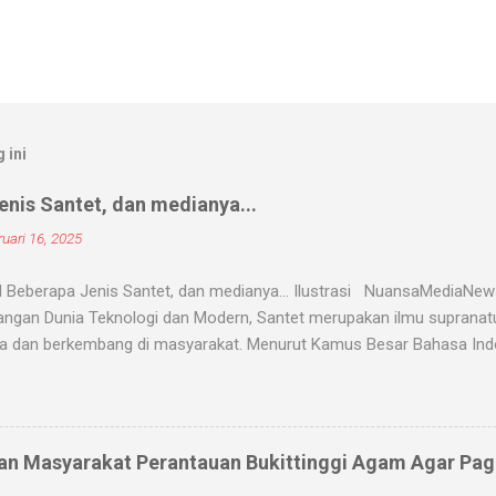
 ini
nis Santet, dan medianya...
uari 16, 2025
 Beberapa Jenis Santet, dan medianya... Ilustrasi NuansaMediaNe
ngan Dunia Teknologi dan Modern, Santet merupakan ilmu supranatur
a dan berkembang di masyarakat. Menurut Kamus Besar Bahasa Indon
nyihir. Ilmu Santet merupakan aliran ilmu hitam yang digunakan untu
u kejadian dengan kekuatan supranatural dari paranormal. Biasanya, 
angsanya untuk membahayakan orang lain. Banyak medium yang di
nyantet seseorang, diantaranya boneka, dupa, kembang, paku, rambu
an Masyarakat Perantauan Bukittinggi Agam Agar Pa
dium tersebut 'dikirim' oleh para dukun atau 'orang pintar' yang d