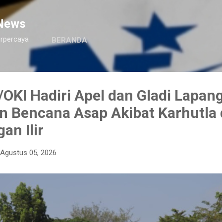
Langsung ke konten utama
News
erpercaya
BERANDA
OKI Hadiri Apel dan Gladi Lapan
n Bencana Asap Akibat Karhutla 
an Ilir
Agustus 05, 2026