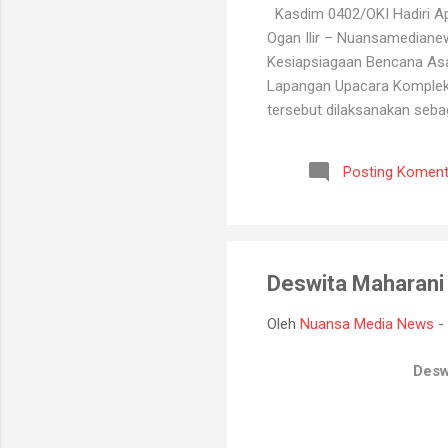
Kasdim 0402/OKI Hadiri Ape
Ogan Ilir – Nuansamediane
Kesiapsiagaan Bencana Asap
Lapangan Upacara Komplek P
tersebut dilaksanakan seba
kebakaran hutan dan lahan y
BPBD, Manggala Agni, Dinas
Posting Koment
Melalui kegiatan ini, selu
koordinasi antarinstansi, p
Deswita Maharani 
Oleh
Nuansa Media News
-
Desw