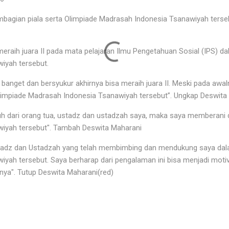
agian piala serta Olimpiade Madrasah Indonesia Tsanawiyah terseb
meraih juara II pada mata pelajaran Ilmu Pengetahuan Sosial (IPS) d
iyah tersebut.
 banget dan bersyukur akhirnya bisa meraih juara II. Meski pada awa
limpiade Madrasah Indonesia Tsanawiyah tersebut”. Ungkap Deswita
h dari orang tua, ustadz dan ustadzah saya, maka saya memberani d
iyah tersebut". Tambah Deswita Maharani
Ustadz dan Ustadzah yang telah membimbing dan mendukung saya dal
yah tersebut. Saya berharap dari pengalaman ini bisa menjadi motiv
ya". Tutup Deswita Maharani(red)