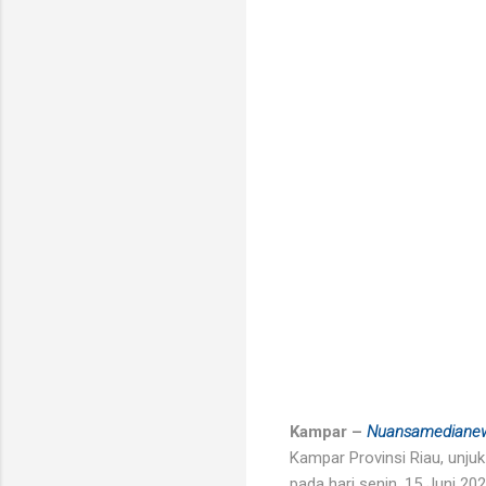
Kampar –
Nuansamediane
Kampar Provinsi Riau, unju
pada hari senin, 15 Juni 20