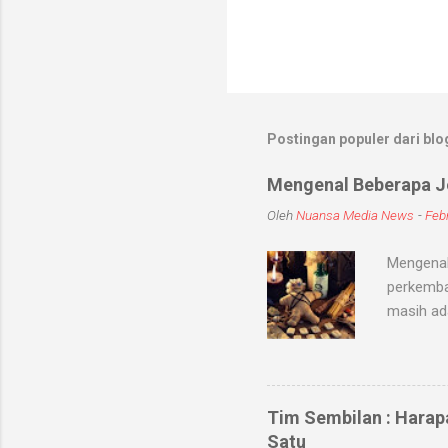
Postingan populer dari blog
Mengenal Beberapa Je
Oleh
Nuansa Media News
-
Febr
Mengenal
perkemba
masih ad
sihir, me
objek ata
kaum seb
untuk me
Tim Sembilan : Harap
Medium-me
Satu