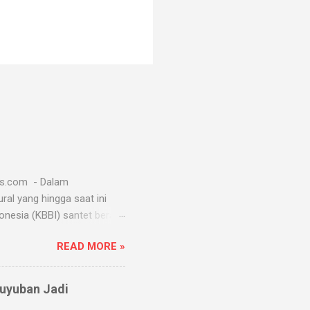
ws.com - Dalam
al yang hingga saat ini
esia (KBBI) santet berarti
k mengendalikan alam seperti
READ MORE »
santet melibatkan jin dan
gunakan oleh paranormal
t dan masih banyak lagi.
guyuban Jadi
isewa oleh penyantet. Dalam