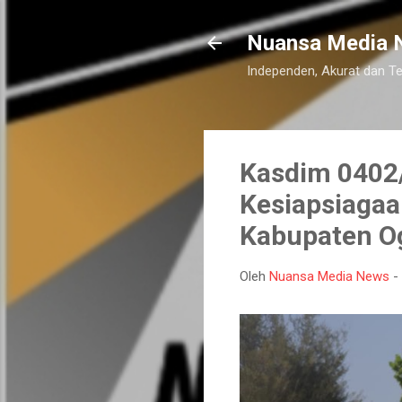
Nuansa Media 
Independen, Akurat dan T
Kasdim 0402/
Kesiapsiagaa
Kabupaten Og
Oleh
Nuansa Media News
-