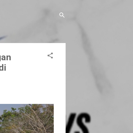
gan
di