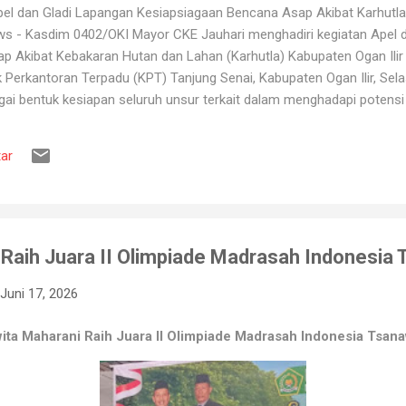
l dan Gladi Lapangan Kesiapsiagaan Bencana Asap Akibat Karhutla 
ws - Kasdim 0402/OKI Mayor CKE Jauhari menghadiri kegiatan Apel 
 Akibat Kebakaran Hutan dan Lahan (Karhutla) Kabupaten Ogan Ilir 
erkantoran Terpadu (KPT) Tanjung Senai, Kabupaten Ogan Ilir, Sela
gai bentuk kesiapan seluruh unsur terkait dalam menghadapi potens
ang kerap terjadi pada musim kemarau. Apel dan gladi lapangan diikut
 Pemadam Kebakaran, instansi pemerintah daerah, relawan, serta b
ar
ruh peserta mendapatkan gambaran mengenai mekanisme penanganan K
engerahan personel dan peralatan, hingga simulasi pe...
Raih Juara II Olimpiade Madrasah Indonesia
Juni 17, 2026
ita Maharani Raih Juara II Olimpiade Madrasah Indonesia Tsan