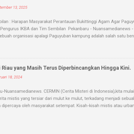
ranatural, ada beberapa jenis santet yang populer di kalangan masyara
tember 13, 2025
ntet jenis ini bekerja ketika dukun santet mengirimkan makhluk halus,
ilan : Harapan Masyarakat Perantauan Bukittinggi Agam Agar Pagu
Pengurus IKBA dan Tim Sembilan Pekanbaru - Nuansamedianews - M
ebuah organisasi apalagi Paguyuban kampung adalah salah satu ben
ngkatkan kerukunan untuk memperkuat persatuan. Pemuka Masyaraka
n agam yang berada di perantauan di Ketuai AKBP (pur) Darien Daha
koh tokoh paguyuban Ikatan keluarga Bukittinggi,Agam (IKBA) di Caf
12-9-2025). Menurut Darien Cs, pemuka masyarakat Bukittinggi, Ag
i Riau yang Masih Terus Diperbincangkan Hingga Kini.
im sembilan, Karena begitu banyaknya permintaan masyarakat di p
uari 18, 2024
 agam jadi satu, m aka terbentuklah team sembilan atas inisiatif ka
. kerukunan adalah faktor utama dalam menjaga keutuhan persaudara
-Nuansamedianews. CERMIN (Cerita Misteri di Indonesia),kita mulai 
rita mistis yang tersiar dari mulut ke mulut, terkadang menjadi sebu
 dipercaya oleh masyarakat setempat. Kisah-kisah mistis atau urba
 bahkan ada yang sampai diangkat kemudian difilmkan. Contohnya yan
 Desa Penari yang ditonton jutaan orang di bioskop. Cerita yang bera
enjadi sebuah cerita yang apik dan bahkan sangat dipercaya. Tidak s