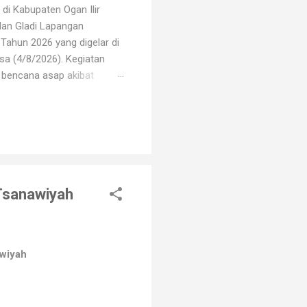
di Kabupaten Ogan Ilir
dan Gladi Lapangan
Tahun 2026 yang digelar di
sa (4/8/2026). Kegiatan
i bencana asap akibat
i oleh unsur TNI, Polri,
erbagai elemen masyarakat.
arhutla, mulai dari
 Tsanawiyah
awiyah