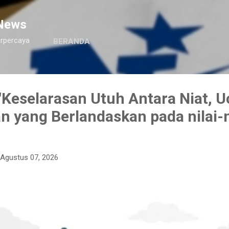
Langsung ke konten utama
News
erpercaya
BERANDA
Keselarasan Utuh Antara Niat, U
n yang Berlandaskan pada nilai-n
Agustus 07, 2026