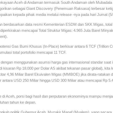
kayaan Aceh di Andaman termasuk South Andaman oleh Mubadala 
gorikan sebagai Giant Discovery (Penemuan Raksasa) terbesar ketiga
mpaikan kepada pihak media melalui release -nya pada hari Jumat (5/6
an berdasarkan data resmi Kementerian ESDM dan SKK Migas, total 
diperkirakan mencapai Total Struktur Migas: 4.965 Juta Barel Miny
ent).
tensi Gas Bumi Khusus (In-Place) berkisar antara 6 TCF (Trillion C
mulasi total portofolio mencapai 11 TCF.
 dengan menggunakan asumsi harga gas internasional standar saat in
i kisaran Rp 18.000 per Dolar AS akibat tekanan pasar global), kita k
ekitar 4,96 Miliar Barel Ekuivalen Migas (MMBOE) jika dirata-ratakan 
sar antara USD 250 Miliar hingga USD 300 Miliar atau mencapai Rp 5.40
re di Aceh, porsi bagi hasil dan perputaran ekonominya mampu menj
luhan tahun ke depan.
ngkah politik Gubernur Aceh, Muzakir Manaf (Mualem), yang secara 