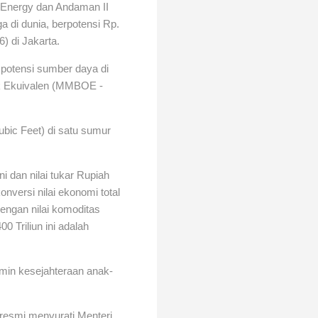
Energy dan Andaman II
 di dunia, berpotensi Rp.
) di Jakarta.
potensi sumber daya di
ak Ekuivalen (MMBOE -
ubic Feet) di satu sumur
i dan nilai tukar Rupiah
onversi nilai ekonomi total
dengan nilai komoditas
0 Triliun ini adalah
amin kesejahteraan anak-
resmi menyurati Menteri