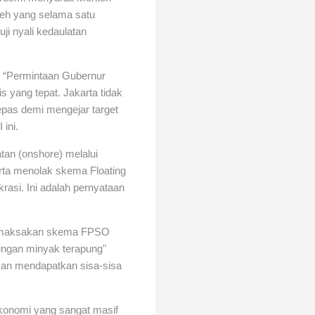
ceh yang selama satu
i nyali kedaulatan
. “Permintaan Gubernur
yang tepat. Jakarta tidak
epas demi mengejar target
ini.
an (onshore) melalui
ta menolak skema Floating
rasi. Ini adalah pernyataan
t memaksakan skema FPSO
jungan minyak terapung"
kan mendapatkan sisa-sisa
konomi yang sangat masif