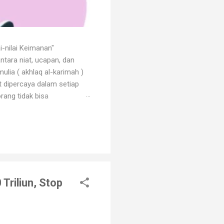
i-nilai Keimanan"
ntara niat, ucapan, dan
ulia ( akhlaq al-karimah )
at dipercaya dalam setiap
rang tidak bisa
 dengan godaan bertekuk
ng menilainya sebagai orang
an. Orang beriman selalu
Triliun, Stop