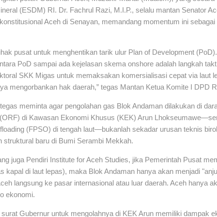
eral (ESDM) RI. Dr. Fachrul Razi, M.I.P., selalu mantan Senator A
onstitusional Aceh di Senayan, memandang momentum ini sebagai uj
ihak pusat untuk menghentikan tarik ulur Plan of Development (PoD)
ara PoD sampai ada kejelasan skema onshore adalah langkah taktis 
toral SKK Migas untuk memaksakan komersialisasi cepat via laut l
eraya mengorbankan hak daerah,” tegas Mantan Ketua Komite I DPD RI 
tegas meminta agar pengolahan gas Blok Andaman dilakukan di darat
ty (ORF) di Kawasan Ekonomi Khusus (KEK) Arun Lhokseumawe—ser
floading (FPSO) di tengah laut—bukanlah sekadar urusan teknis birok
 struktural baru di Bumi Serambi Mekkah.
ang juga Pendiri Institute for Aceh Studies, jika Pemerintah Pusa
as kapal di laut lepas), maka Blok Andaman hanya akan menjadi "an
eh langsung ke pasar internasional atau luar daerah. Aceh hanya a
no ekonomi.
 surat Gubernur untuk mengolahnya di KEK Arun memiliki dampak e