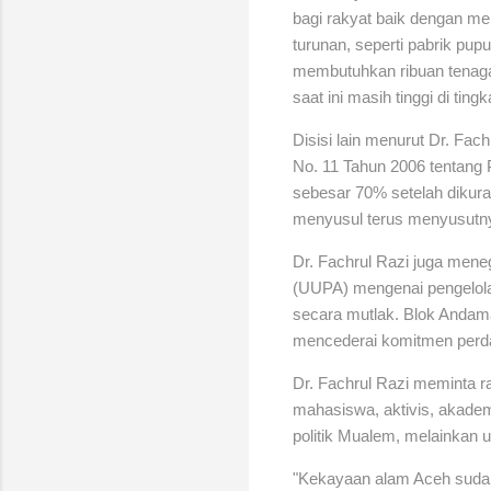
bagi rakyat baik dengan men
turunan, seperti pabrik pu
membutuhkan ribuan tenaga
saat ini masih tinggi di tingk
Disisi lain menurut Dr. Fa
No. 11 Tahun 2006 tentang
sebesar 70% setelah dikur
menyusul terus menyusutn
Dr. Fachrul Razi juga men
(UUPA) mengenai pengelola
secara mutlak. Blok Andam
mencederai komitmen perda
Dr. Fachrul Razi meminta r
mahasiswa, aktivis, akademi
politik Mualem, melainkan 
"Kekayaan alam Aceh sudah