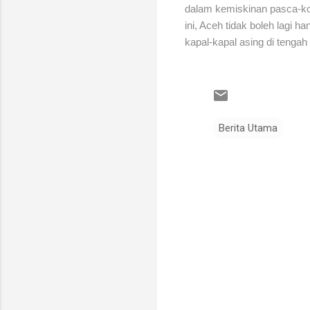
dalam kemiskinan pasca-konf
ini, Aceh tidak boleh lagi 
kapal-kapal asing di tengah
Berita Utama
K
o
m
e
n
t
a
r