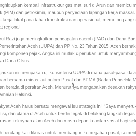
ghidupkan kembali infrastruktur gas mati suri di Arun dan memicu mult
puk (PIM) dan petrokimia, maupun penyediaan lapangan kerja massal
 kerja lokal pada tahap konstruksi dan operasional, memotong ang
at regional.
chrul Razi juga meningkatkan pendapatan daerah (PAD) dan Dana Bag
 Pemerintahan Aceh (UUPA) dan PP No. 23 Tahun 2015, Aceh berhak 
angi komponen pajak. Angka ini mutlak diperlukan untuk menyambu
ya Dana Otsus.
egaskan ini merupakan uji konsistensi UUPA di mana pasal-pasal d
an bersama migas laut antara Pusat dan BPMA (Badan Pengelola Mi
an berada di perairan Aceh. Menurutnya mengabaikan desakan raky
maian Helsinki.
akyat Aceh harus bersatu mengawal isu strategis ini. “Saya menyer
si, dan ulama di Aceh untuk berdiri tegak di belakang langkah tegas i
urusan kekayaan alam Aceh dan masa depan keadilan sosial bagi sel
 berulang kali dikuras untuk membangun kemegahan pusat, sementa