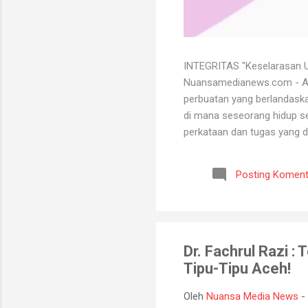
INTEGRITAS "Keselarasan Ut
Nuansamedianews.com - Apa 
perbuatan yang berlandaskan
di mana seseorang hidup sec
perkataan dan tugas yang d
mempertahankan integritasn
lutut merelakan integritasn
Posting Koment
bersih atau baik. Seorang 
bisa menghadapi semua kead
Dr. Fachrul Razi :
Tipu-Tipu Aceh!
Oleh
Nuansa Media News
-