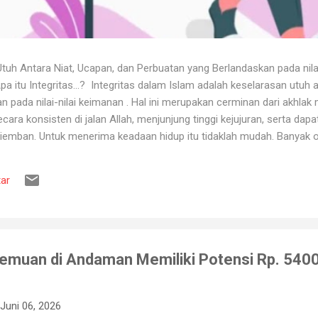
uh Antara Niat, Ucapan, dan Perbuatan yang Berlandaskan pada nila
itu Integritas...? Integritas dalam Islam adalah keselarasan utuh a
 pada nilai-nilai keimanan . Hal ini merupakan cerminan dari akhlak m
ara konsisten di jalan Allah, menjunjung tinggi kejujuran, serta dap
iemban. Untuk menerima keadaan hidup itu tidaklah mudah. Banyak o
ya karena tidak tahan terhadap ujian kehidupan. Ketika berhadapan
ya hancur. Padahal telah dipertahankan sekian lama, dan banyak ora
ar
muslim, iman merupakan landasan penting dalam menjalankan kehidup
aan, ketika ditimpa kebahagiaan ...
 Temuan di Andaman Memiliki Potensi Rp. 5400 
Juni 06, 2026