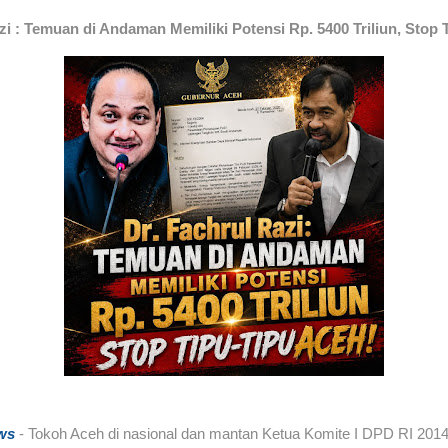
zi : Temuan di Andaman Memiliki Potensi Rp. 5400 Triliun, Stop 
ws
- Tokoh Aceh di nasional dan mantan Ketua Komite I DPD RI 2014-