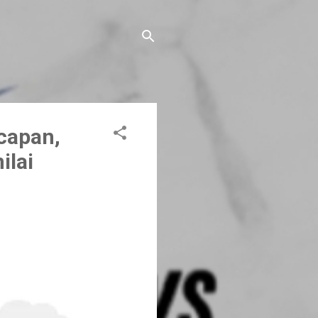
capan,
ilai