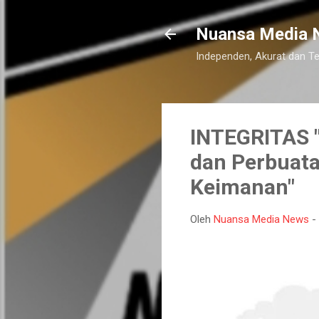
Nuansa Media 
Independen, Akurat dan T
INTEGRITAS "
dan Perbuata
Keimanan"
Oleh
Nuansa Media News
-