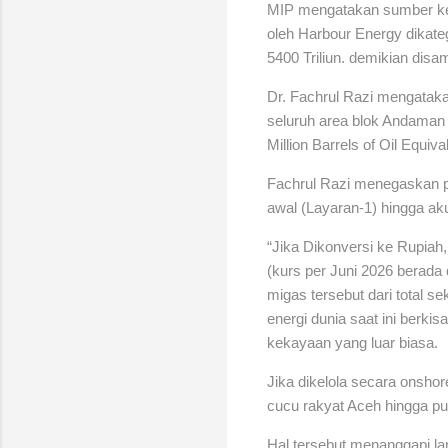
MIP mengatakan sumber ke
oleh Harbour Energy dikate
5400 Triliun. demikian disa
Dr. Fachrul Razi mengatak
seluruh area blok Andaman 
Million Barrels of Oil Equival
Fachrul Razi menegaskan po
awal (Layaran-1) hingga aku
“Jika Dikonversi ke Rupiah,
(kurs per Juni 2026 berada d
migas tersebut dari total s
energi dunia saat ini berki
kekayaan yang luar biasa.
Jika dikelola secara onsho
cucu rakyat Aceh hingga pu
Hal tersebut menanggapi la